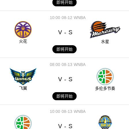
即将开始
10:00
08-12
WNBA
V
S
-
火花
水星
即将开始
08:00
08-13
WNBA
V
S
-
飞翼
多伦多节奏
即将开始
10:00
08-13
WNBA
V
S
-