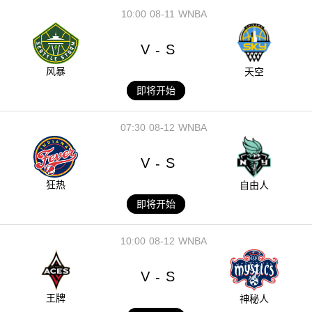
10:00
08-11
WNBA
V
S
-
风暴
天空
即将开始
07:30
08-12
WNBA
V
S
-
狂热
自由人
即将开始
10:00
08-12
WNBA
V
S
-
王牌
神秘人