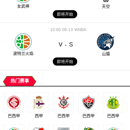
女武神
天空
即将开始
10:00
08-13
WNBA
V
S
-
波特兰火焰
山猫
即将开始
热门赛事
巴西甲
西甲
巴西甲
巴西甲
巴西甲