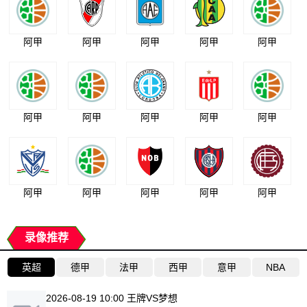
阿甲
阿甲
阿甲
阿甲
阿甲
阿甲
阿甲
阿甲
阿甲
阿甲
阿甲
阿甲
阿甲
阿甲
阿甲
录像推荐
英超
德甲
法甲
西甲
意甲
NBA
2026-08-19 10:00 王牌VS梦想