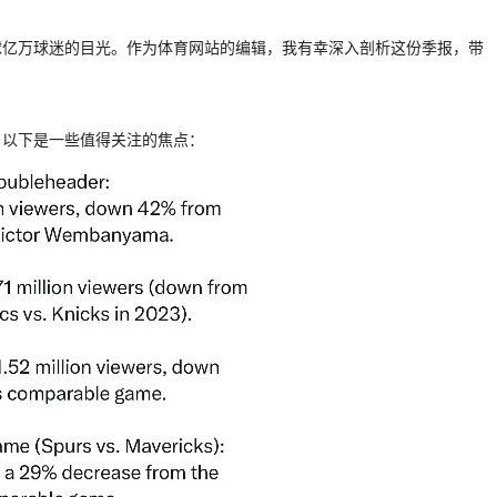
球亿万球迷的目光。作为体育网站的编辑，我有幸深入剖析这份季报，带
。以下是一些值得关注的焦点：