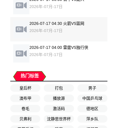
2026年-07月-17日
2026-07-17 04:30 火箭VS篮网
2026年-07月-17日
2026-07-17 04:00 雷霆VS独行侠
2026年-07月-17日
热门标签
皇后杯
打包
男子
澳布甲
播放源
中国乒乓球
卷毛
激活码
德地区
贝弗利
沈静思世界杯
萍乡队