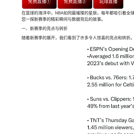
免费直播①
免费直播②
玩球直播
在篮球的海洋中，NBA如同最璀璨的星辰，每年都吸引着全
您一探新赛季的精彩瞬间与数据背后的故事。
一、新赛季的亮点与转折
随着新赛季的展开，我们看到了许多令人惊喜的亮点和转折