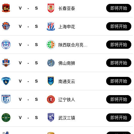
V
-
S
即将开始
长春亚泰
V
-
S
即将开始
上海申花
V
-
S
即将开始
陕西联合月亮泊
队
V
-
S
即将开始
佛山南狮
V
-
S
即将开始
南通支云
V
-
S
即将开始
辽宁铁人
V
-
S
即将开始
武汉三镇