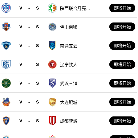
V
-
S
即将开始
陕西联合月亮泊
队
V
-
S
即将开始
佛山南狮
V
-
S
即将开始
南通支云
V
-
S
即将开始
辽宁铁人
V
-
S
即将开始
武汉三镇
V
-
S
即将开始
大连鲲城
V
-
S
即将开始
成都蓉城