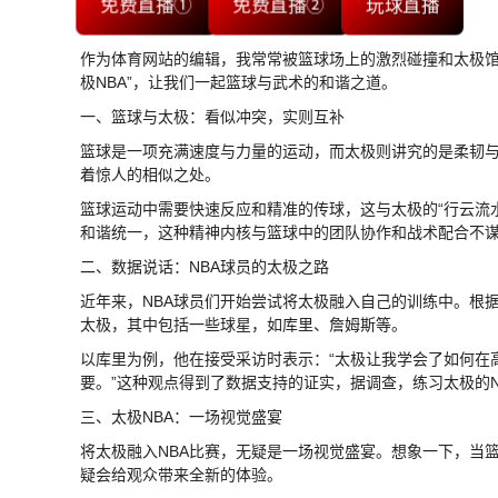
免费直播①
免费直播②
玩球直播
作为体育网站的编辑，我常常被篮球场上的激烈碰撞和太极馆
极NBA”，让我们一起篮球与武术的和谐之道。
一、篮球与太极：看似冲突，实则互补
篮球是一项充满速度与力量的运动，而太极则讲究的是柔韧
着惊人的相似之处。
篮球运动中需要快速反应和精准的传球，这与太极的“行云流
和谐统一，这种精神内核与篮球中的团队协作和战术配合不
二、数据说话：NBA球员的太极之路
近年来，NBA球员们开始尝试将太极融入自己的训练中。根据2
太极，其中包括一些球星，如库里、詹姆斯等。
以库里为例，他在接受采访时表示：“太极让我学会了如何在
要。”这种观点得到了数据支持的证实，据调查，练习太极的
三、太极NBA：一场视觉盛宴
将太极融入NBA比赛，无疑是一场视觉盛宴。想象一下，当
疑会给观众带来全新的体验。