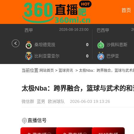
首页
2026-08-16 23:00
2
西甲
巴西甲
桑坦德竞技
0
沙佩科恩斯
比利亚雷亚尔
0
巴伊亚
当前位置:
>
>
网站首页
篮球资讯
太极Nba：跨界融合，篮球与武术
太极Nba：跨界融合，篮球与武术的和
微信群
蓝男
欧洲球队
2026-06-03 19:13:26
直播信号