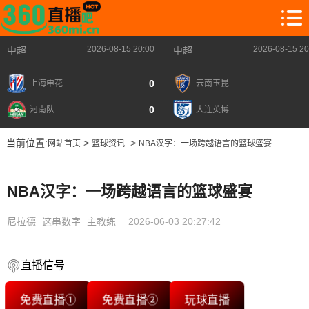
2026-08-15 20:00
2026-08-15 20
中超
中超
0
上海申花
云南玉昆
0
河南队
大连英博
当前位置:
>
>
网站首页
篮球资讯
NBA汉字：一场跨越语言的篮球盛宴
NBA汉字：一场跨越语言的篮球盛宴
尼拉德
这串数字
主教练
2026-06-03 20:27:42
直播信号
免费直播①
免费直播②
玩球直播