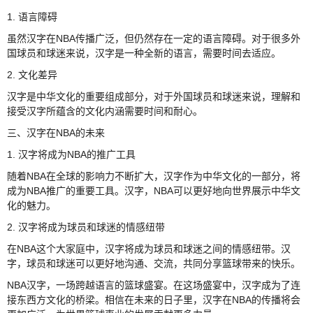
1. 语言障碍
虽然汉字在NBA传播广泛，但仍然存在一定的语言障碍。对于很多外
国球员和球迷来说，汉字是一种全新的语言，需要时间去适应。
2. 文化差异
汉字是中华文化的重要组成部分，对于外国球员和球迷来说，理解和
接受汉字所蕴含的文化内涵需要时间和耐心。
三、汉字在NBA的未来
1. 汉字将成为NBA的推广工具
随着NBA在全球的影响力不断扩大，汉字作为中华文化的一部分，将
成为NBA推广的重要工具。汉字，NBA可以更好地向世界展示中华文
化的魅力。
2. 汉字将成为球员和球迷的情感纽带
在NBA这个大家庭中，汉字将成为球员和球迷之间的情感纽带。汉
字，球员和球迷可以更好地沟通、交流，共同分享篮球带来的快乐。
NBA汉字，一场跨越语言的篮球盛宴。在这场盛宴中，汉字成为了连
接东西方文化的桥梁。相信在未来的日子里，汉字在NBA的传播将会