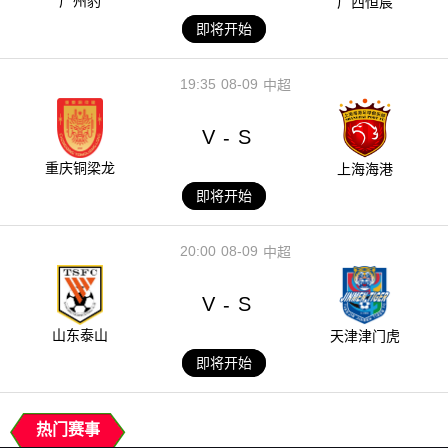
广州豹
广西恒宸
即将开始
19:35
08-09
中超
V
S
-
重庆铜梁龙
上海海港
即将开始
20:00
08-09
中超
V
S
-
山东泰山
天津津门虎
即将开始
热门赛事