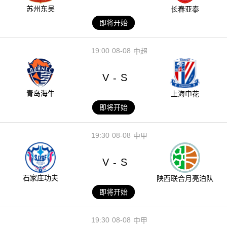
苏州东吴
长春亚泰
即将开始
19:00
08-08
中超
V
S
-
青岛海牛
上海申花
即将开始
19:30
08-08
中甲
V
S
-
石家庄功夫
陕西联合月亮泊队
即将开始
19:30
08-08
中甲