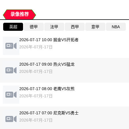
录像推荐
英超
德甲
法甲
西甲
意甲
NBA
2026-07-17 10:00 掘金VS开拓者
2026年-07月-17日
2026-07-17 09:00 热火VS猛龙
2026年-07月-17日
2026-07-17 08:00 老鹰VS灰熊
2026年-07月-17日
2026-07-17 07:00 尼克斯VS勇士
2026年-07月-17日