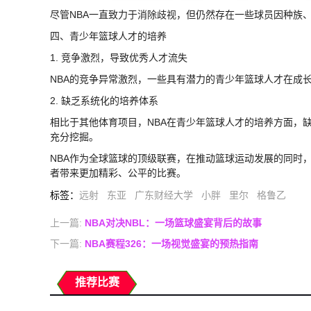
尽管NBA一直致力于消除歧视，但仍然存在一些球员因种族
四、青少年篮球人才的培养
1. 竞争激烈，导致优秀人才流失
NBA的竞争异常激烈，一些具有潜力的青少年篮球人才在成
2. 缺乏系统化的培养体系
相比于其他体育项目，NBA在青少年篮球人才的培养方面，
充分挖掘。
NBA作为全球篮球的顶级联赛，在推动篮球运动发展的同时
者带来更加精彩、公平的比赛。
标签
：
远射
东亚
广东财经大学
小胖
里尔
格鲁乙
上一篇:
NBA对决NBL：一场篮球盛宴背后的故事
下一篇:
NBA赛程326：一场视觉盛宴的预热指南
推荐比赛