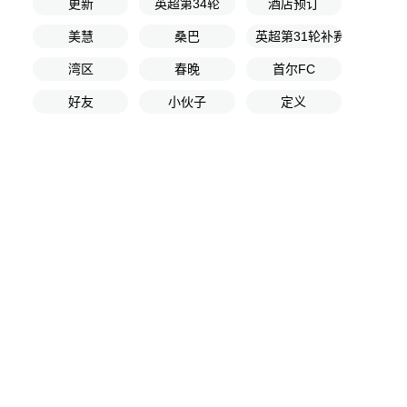
更新
英超第34轮
酒店预订
美慧
桑巴
英超第31轮补赛
湾区
春晚
首尔FC
好友
小伙子
定义