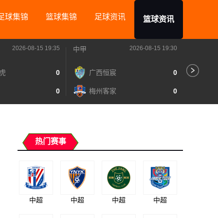
足球集锦
篮球集锦
足球资讯
篮球资讯
2026-08-15 19:35
2026-08-15 19:30
中甲
中甲
虎
0
广西恒宸
0
无
0
梅州客家
0
广
热门赛事
中超
中超
中超
中超