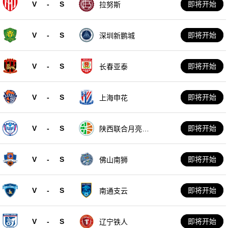
V
-
S
即将开始
拉努斯
V
-
S
即将开始
深圳新鹏城
V
-
S
即将开始
长春亚泰
V
-
S
即将开始
上海申花
V
-
S
即将开始
陕西联合月亮泊
队
V
-
S
即将开始
佛山南狮
V
-
S
即将开始
南通支云
V
-
S
即将开始
辽宁铁人