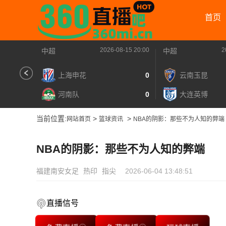
首页
2026-08-15 20:00
2
中超
中超
上海申花
0
云南玉昆
河南队
0
大连英博
当前位置:
>
>
网站首页
篮球资讯
NBA的阴影：那些不为人知的弊端
NBA的阴影：那些不为人知的弊端
福建南安女足
热印
指尖
2026-06-04 13:48:51
直播信号