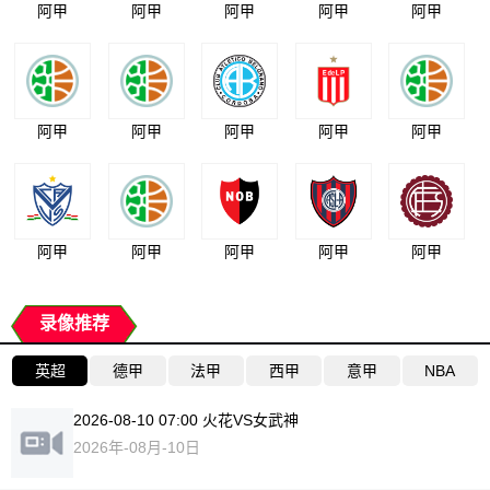
阿甲
阿甲
阿甲
阿甲
阿甲
阿甲
阿甲
阿甲
阿甲
阿甲
阿甲
阿甲
阿甲
阿甲
阿甲
录像推荐
英超
德甲
法甲
西甲
意甲
NBA
2026-08-10 07:00 火花VS女武神
2026年-08月-10日