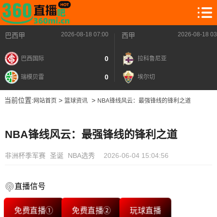
2026-08-18 07:00
2026-08-18 03
巴西甲
西甲
0
巴西国际
拉科鲁尼亚
0
瑞模贝雷
埃尔切
当前位置:
>
>
网站首页
篮球资讯
NBA锋线风云：最强锋线的锋利之道
NBA锋线风云：最强锋线的锋利之道
非洲杯季军赛
圣诞
NBA选秀
2026-06-04 15:04:56
直播信号
免费直播①
免费直播②
玩球直播