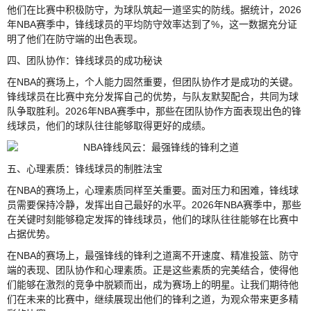
他们在比赛中积极防守，为球队筑起一道坚实的防线。据统计，2026
年NBA赛季中，锋线球员的平均防守效率达到了%，这一数据充分证
明了他们在防守端的出色表现。
四、团队协作：锋线球员的成功秘诀
在NBA的赛场上，个人能力固然重要，但团队协作才是成功的关键。
锋线球员在比赛中充分发挥自己的优势，与队友默契配合，共同为球
队争取胜利。2026年NBA赛季中，那些在团队协作方面表现出色的锋
线球员，他们的球队往往能够取得更好的成绩。
五、心理素质：锋线球员的制胜法宝
在NBA的赛场上，心理素质同样至关重要。面对压力和困难，锋线球
员需要保持冷静，发挥出自己最好的水平。2026年NBA赛季中，那些
在关键时刻能够稳定发挥的锋线球员，他们的球队往往能够在比赛中
占据优势。
在NBA的赛场上，最强锋线的锋利之道离不开速度、精准投篮、防守
端的表现、团队协作和心理素质。正是这些素质的完美结合，使得他
们能够在激烈的竞争中脱颖而出，成为赛场上的明星。让我们期待他
们在未来的比赛中，继续展现出他们的锋利之道，为观众带来更多精