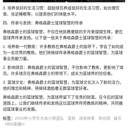
3. 培养良好的生活习惯：鼓励球员养成良好的生活习惯，如合理饮
食、充足睡眠等，以提高他们的体能水平。
四、传承与发扬：弗格森爵士篮球智慧的传承
弗格森爵士的篮球智慧，不仅在他执教曼联的岁月里熠熠生辉，更在
篮球界传承发扬。以下是一些关于弗格森爵士篮球智慧的传承：
1. 培养新一代教练：许多教练在弗格森爵士的指导下，学会了如何成
为一名优秀的教练。他们将继续传承弗格森爵士的篮球智慧，为篮球
事业贡献力量。
2. 影响球员：弗格森爵士的篮球智慧，不仅影响了教练，更影响了球
员。许多球员在弗格森爵士的带领下，成长为篮球界的佼佼者。
3. 篮球文化：弗格森爵士的篮球智慧，为篮球文化注入了新的活力。
他的理念和精神，将继续激励着无数篮球爱好者。
弗格森爵士的篮球智慧，为篮球界留下了宝贵的财富。在今后的篮球
道路上，让我们继续传承和发扬这位篮球界传奇教练的精神，共同推
动篮球事业的发展。
标签
：
2034杯小学生大会小将蓝队
混剪
进攻效率
申办团
破灭
NBA直播m