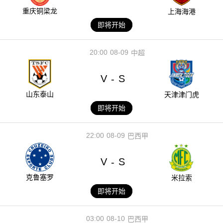
重庆铜梁龙
上海海港
即将开始
20:00
08-09
中超
V
S
-
山东泰山
天津津门虎
即将开始
22:00
08-09
巴西甲
V
S
-
克鲁塞罗
米拉索
即将开始
03:00
08-10
巴西甲