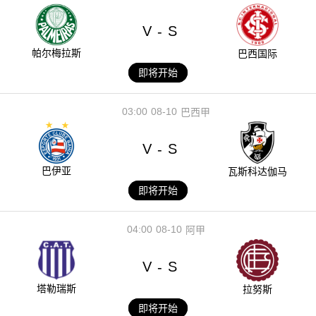
V
S
-
帕尔梅拉斯
巴西国际
即将开始
03:00
08-10
巴西甲
V
S
-
巴伊亚
瓦斯科达伽马
即将开始
04:00
08-10
阿甲
V
S
-
塔勒瑞斯
拉努斯
即将开始