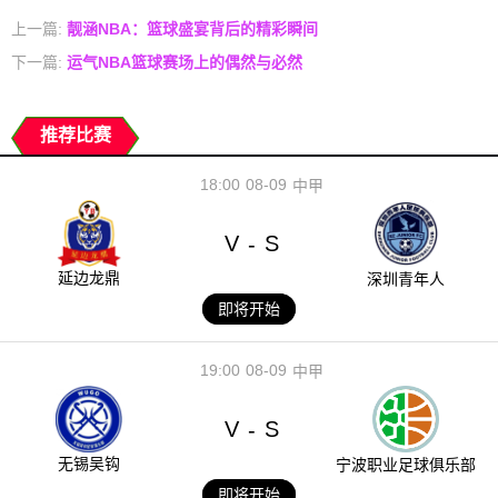
上一篇:
靓涵NBA：篮球盛宴背后的精彩瞬间
下一篇:
运气NBA篮球赛场上的偶然与必然
推荐比赛
18:00
08-09
中甲
V
S
-
延边龙鼎
深圳青年人
即将开始
19:00
08-09
中甲
V
S
-
无锡吴钩
宁波职业足球俱乐部
即将开始