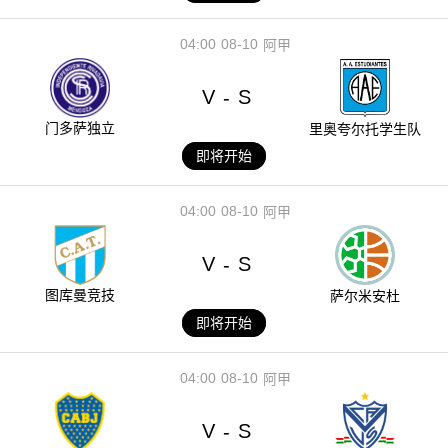
04:00
08-10
阿甲
V
S
-
门多萨独立
里奥夸尔托学生队
即将开始
04:00
08-10
阿甲
V
S
-
图库曼竞技
萨尔米安杜
即将开始
04:00
08-10
阿甲
V
S
-