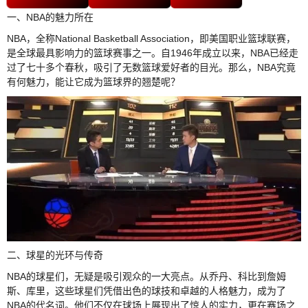
一、NBA的魅力所在
NBA，全称National Basketball Association，即美国职业篮球联赛，
是全球最具影响力的篮球赛事之一。自1946年成立以来，NBA已经走
过了七十多个春秋，吸引了无数篮球爱好者的目光。那么，NBA究竟
有何魅力，能让它成为篮球界的翘楚呢？
二、球星的光环与传奇
NBA的球星们，无疑是吸引观众的一大亮点。从乔丹、科比到詹姆
斯、库里，这些球星们凭借出色的球技和卓越的人格魅力，成为了
NBA的代名词。他们不仅在球场上展现出了惊人的实力，更在赛场之