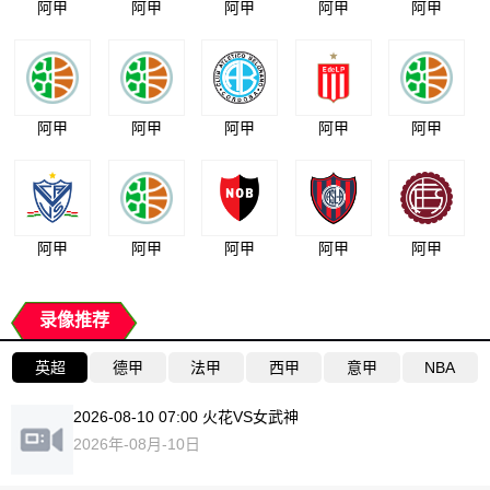
阿甲
阿甲
阿甲
阿甲
阿甲
阿甲
阿甲
阿甲
阿甲
阿甲
阿甲
阿甲
阿甲
阿甲
阿甲
录像推荐
英超
德甲
法甲
西甲
意甲
NBA
2026-08-10 07:00 火花VS女武神
2026年-08月-10日