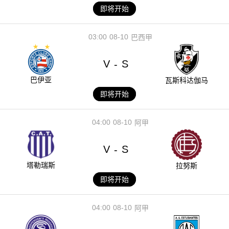
即将开始
03:00
08-10
巴西甲
V
S
-
巴伊亚
瓦斯科达伽马
即将开始
04:00
08-10
阿甲
V
S
-
塔勒瑞斯
拉努斯
即将开始
04:00
08-10
阿甲