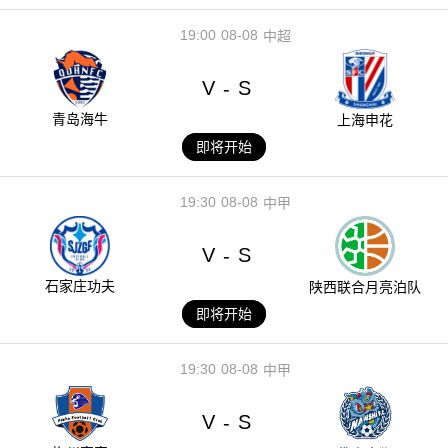
19:00
08-08
中超
V
S
-
青岛海牛
上海申花
即将开始
19:30
08-08
中甲
V
S
-
石家庄功夫
陕西联合月亮泊队
即将开始
19:30
08-08
中甲
V
S
-