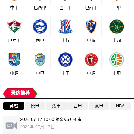
中甲
巴西甲
巴西甲
巴西甲
西甲
巴西甲
西甲
中超
中超
中超
中超
中甲
中甲
中超
中甲
录像推荐
英超
德甲
法甲
西甲
意甲
NBA
2026-07-17 10:00 掘金VS开拓者
2026年-07月-17日