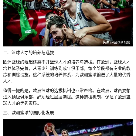
二、篮球人才的培养与选拔
欧洲篮球的崛起还离不开篮球人才的培养与选拔。在欧洲，篮球人才
培养体系完善，从青少年训练到成年俱乐部，每个阶段都有专业的教
练和训练设施。这种系统的培养体系，为欧洲篮球输送了大量的优秀
人才。
值得一提的是，欧洲篮球的选拔机制也非常严格。在欧洲，球员要想
进入顶级俱乐部，必须经过层层选拔。这种选拔机制，保证了欧洲篮
球人才的优秀素质。
三、欧洲篮球的国际化发展