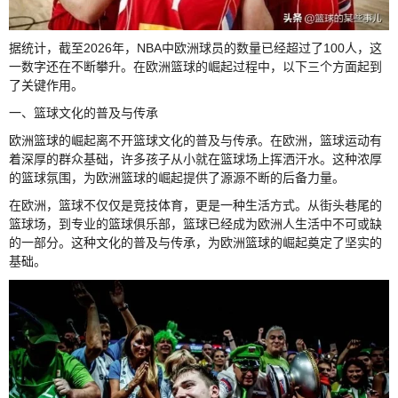
据统计，截至2026年，NBA中欧洲球员的数量已经超过了100人，这
一数字还在不断攀升。在欧洲篮球的崛起过程中，以下三个方面起到
了关键作用。
一、篮球文化的普及与传承
欧洲篮球的崛起离不开篮球文化的普及与传承。在欧洲，篮球运动有
着深厚的群众基础，许多孩子从小就在篮球场上挥洒汗水。这种浓厚
的篮球氛围，为欧洲篮球的崛起提供了源源不断的后备力量。
在欧洲，篮球不仅仅是竞技体育，更是一种生活方式。从街头巷尾的
篮球场，到专业的篮球俱乐部，篮球已经成为欧洲人生活中不可或缺
的一部分。这种文化的普及与传承，为欧洲篮球的崛起奠定了坚实的
基础。