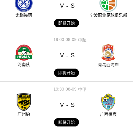
V
S
-
无锡吴钩
宁波职业足球俱乐部
即将开始
19:00
08-09
中超
V
S
-
河南队
青岛西海岸
即将开始
19:30
08-09
中甲
V
S
-
广州豹
广西恒宸
即将开始