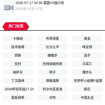
2026-07-17 04:00 雷霆VS独行侠
2026年-07月-17日
热门标签
卡维纳
传奇球星
美金
技术故障
比分让平
咪足球
西斯
蝴蝶步
选手
克村
托特纳姆热刺
马耳乙
纳萨夫
辫子
爆炸头
丁汉森林
塔勒瑞斯
世界杯小组赛F组第2
2034杯冠军组17-24名排位赛
科尔内亚首发
超巨
篮板球率
对阵
中国女足