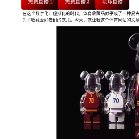
免费直播①
免费直播②
玩球直播
在这个数字化、虚拟化的时代，体育收藏品似乎成了一种复古
为了收藏爱好者们的宠儿。今天，就让我这个体育网站的文章