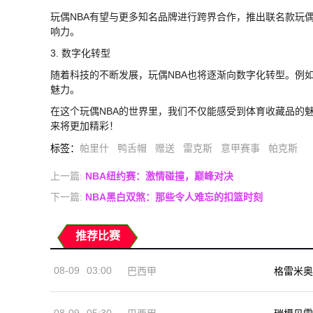
玩偶NBA有望与更多知名品牌进行跨界合作，推出联名款玩
响力。
3. 数字化转型
随着科技的不断发展，玩偶NBA也将逐渐向数字化转型。例如
魅力。
在这个玩偶NBA的世界里，我们不仅能感受到体育收藏品的
来将更加精彩！
标签
：
帕里什
鸭舌帽
赠送
雷克斯
意甲赛事
帕克斯
上一篇:
NBA纽约赛：激情碰撞，巅峰对决
下一篇:
NBA黑白双煞：那些令人难忘的扣篮时刻
推荐比赛
08-09
03:00
巴西甲
格雷米奥
08-09
05:30