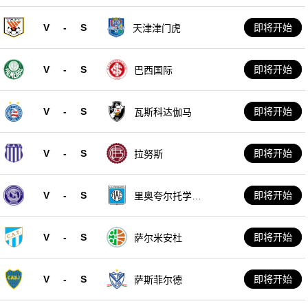
V
-
S
即将开始
天津津门虎
V
-
S
即将开始
巴西国际
V
-
S
即将开始
瓦斯科达伽马
V
-
S
即将开始
拉努斯
V
-
S
即将开始
里奥夸尔托学生
队
V
-
S
即将开始
萨尔米安杜
V
-
S
即将开始
萨斯菲尔德