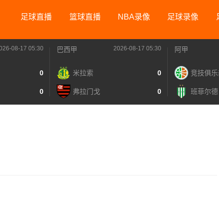
足球直播
篮球直播
NBA录像
足球录像
026-08-17 05:30
2026-08-17 05:30
巴西甲
阿甲
0
米拉索
0
竞技俱乐
0
弗拉门戈
0
班菲尔德