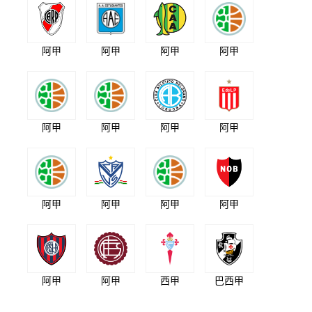
阿甲
阿甲
阿甲
阿甲
阿甲
阿甲
阿甲
阿甲
阿甲
阿甲
阿甲
阿甲
阿甲
阿甲
西甲
巴西甲