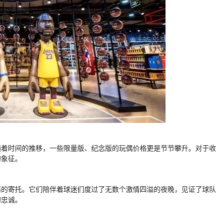
。随着时间的推移，一些限量版、纪念版的玩偶价格更是节节攀升。对于收
的象征。
感的寄托。它们陪伴着球迷们度过了无数个激情四溢的夜晚，见证了球队
的忠诚。