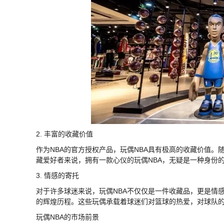
2. 丰富的收藏价值
作为NBA的官方授权产品，玩偶NBA具有极高的收藏价值
藏爱好者来说，拥有一款心仪的玩偶NBA，无疑是一种身份
3. 情感的寄托
对于许多球迷来说，玩偶NBA不仅仅是一件收藏品，更是情
的辉煌历程。这些玩偶承载着球迷们对篮球的热爱，对球队
玩偶NBA的市场前景