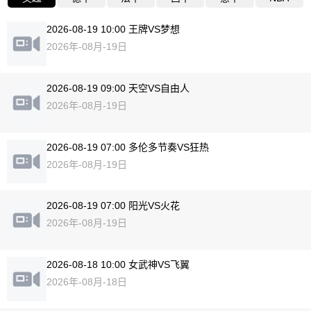
2026-08-19 10:00 王牌VS梦想
2026年-08月-19日
2026-08-19 09:00 天空VS自由人
2026年-08月-19日
2026-08-19 07:00 多伦多节奏VS狂热
2026年-08月-19日
2026-08-19 07:00 阳光VS火花
2026年-08月-19日
2026-08-18 10:00 女武神VS飞翼
2026年-08月-18日