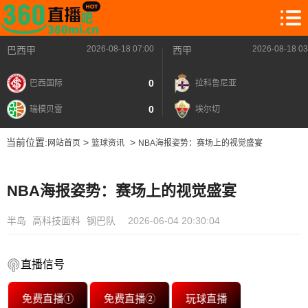
2026-08-18 07:00
2026-08-18 03
巴西甲
西甲
0
巴西国际
拉科鲁尼亚
0
瑞模贝雷
埃尔切
当前位置:
>
>
网站首页
篮球资讯
NBA海报姿势：赛场上的视觉盛宴
NBA海报姿势：赛场上的视觉盛宴
半岛
高科技面料
钢巴队
2026-06-04 20:30:04
直播信号
免费直播①
免费直播②
玩球直播