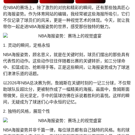
在NBA的赛场上，除了激烈的对抗和精彩的瞬间，还有那些独具匠心
的海报姿势。作为体育网站的编辑，我经常被这些海报所吸引，它们
不仅记录了球员们的风采，更是一种视觉艺术的体现。今天，就让我
带你一起走进NBA海报姿势的世界，感受那份独特的魅力。
1. 灵动的瞬间，定格永恒
NBA海报姿势，顾名思义，就是在关键时刻，球员们摆出的那些具有
代表性的动作。这些动作往往伴随着比赛的关键转折，如三分球命
中、扣篮成功、抢断得手等。正是这些瞬间，让海报姿势成为了球迷
们津津乐道的话题。
以2026年NBA总决赛为例，詹姆斯在关键时刻的一记三分球，不仅帮
助球队反超比分，更被制作成了一幅精美的海报。画面中，詹姆斯面
带微笑，目光坚定，手中的篮球仿佛在诉说着胜利的喜悦。这样的瞬
间，无疑成为了球迷们心中永恒的记忆。
2. 独特的风格，展现个性
NBA海报姿势并非千篇一律，每位球员都有自己独特的风格。有的球