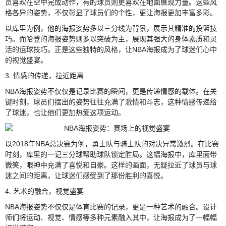
员喜欢在空中完成动作，有的球员则更喜欢在地面展现力量。这些风
格各异的姿势，不仅彰显了球员们的个性，更让海报更加丰富多彩。
以库里为例，他的海报姿势多以三分线为背景，展示其精准的投篮技
巧。而哈登的海报姿势则多以突破为主，展现其强大的身体素质和灵
活的运球技巧。正是这些独特的风格，让NBA海报成为了球迷们心中
的视觉盛宴。
3. 情感的传递，拉近距离
NBA海报姿势不仅仅是记录比赛的瞬间，更是传递情感的载体。在关
键时刻，球员们摆出的姿势往往充满了激情和斗志，这种情感传递给
了球迷，也让他们更加热爱这项运动。
以2018年NBA总决赛为例，勇士队与骑士队的对决异常激烈。在比赛
时刻，库里的一记三分球帮助球队锁定胜局。这幅海报中，库里面带
微笑，眼神中充满了喜悦和自豪。这样的画面，无疑拉近了球员与球
迷之间的距离，让球迷们感受到了那份胜利的喜悦。
4. 艺术的融合，视觉盛宴
NBA海报姿势不仅仅是体育比赛的记录，更是一种艺术的融合。设计
师们将运动、视觉、情感等多种元素融入其中，让海报成为了一幅幅