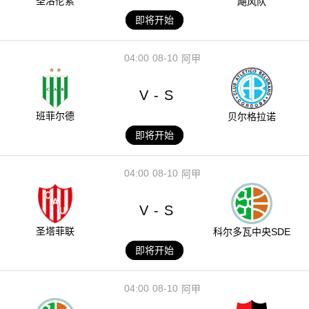
圣洛伦索
飓风队
即将开始
04:00
08-10
阿甲
V
S
-
班菲尔德
贝尔格拉诺
即将开始
04:00
08-10
阿甲
V
S
-
圣塔菲联
科尔多瓦中央SDE
即将开始
04:00
08-10
阿甲