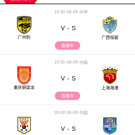
19:30
08-09
中甲
V
S
-
广州豹
广西恒宸
直播中
19:35
08-09
中超
V
S
-
重庆铜梁龙
上海海港
直播中
20:00
08-09
中超
V
S
-