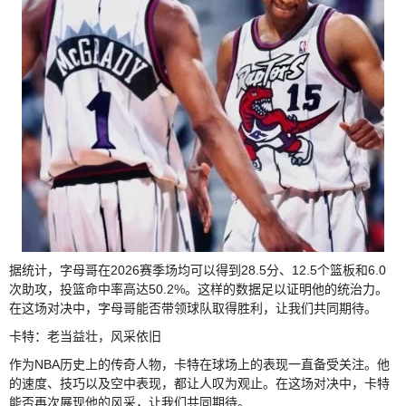
据统计，字母哥在2026赛季场均可以得到28.5分、12.5个篮板和6.0
次助攻，投篮命中率高达50.2%。这样的数据足以证明他的统治力。
在这场对决中，字母哥能否带领球队取得胜利，让我们共同期待。
卡特：老当益壮，风采依旧
作为NBA历史上的传奇人物，卡特在球场上的表现一直备受关注。他
的速度、技巧以及空中表现，都让人叹为观止。在这场对决中，卡特
能否再次展现他的风采，让我们共同期待。