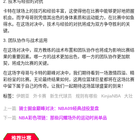
2. 技术与经验的对抗
卡特在球场上的技巧和经验丰富，这使得他在比赛中能够更好地把握
机会。而字母哥则凭借其出色的身体素质和运动能力，在比赛中如鱼
得水。在这场对决中，技术与经验的对抗将成为双方争夺胜利的关
键。
3. 团队协作与战术运用
在这场对决中，双方教练的战术布置和团队协作也将成为影响比赛结
果的重要因素。哪一方的战术更加出色，哪一方的团队协作更加默
契，将成为比赛的关键。
在这场字母哥与卡特的巅峰对决中，我们期待看到一场激情四溢、精
彩纷呈的比赛。无论最终结果如何，这两位篮球巨星都将在这场比赛
中留下属于自己的传奇。让我们一起期待这场篮球盛宴的到来！
标签
：
伊朗亚
外卡赛
新生代球员
规则有哪些
KinjiaNBA
大壮
上一篇:
骑士掘金巅峰对决：NBA09经典战役复盘
下一篇:
NBA彩色项链：那些闪耀场外的运动时尚单品
推荐比赛