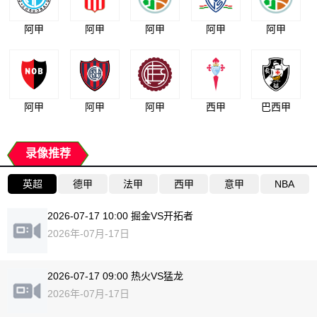
阿甲
阿甲
阿甲
阿甲
阿甲
阿甲
阿甲
阿甲
西甲
巴西甲
录像推荐
英超
德甲
法甲
西甲
意甲
NBA
2026-07-17 10:00 掘金VS开拓者
2026年-07月-17日
2026-07-17 09:00 热火VS猛龙
2026年-07月-17日