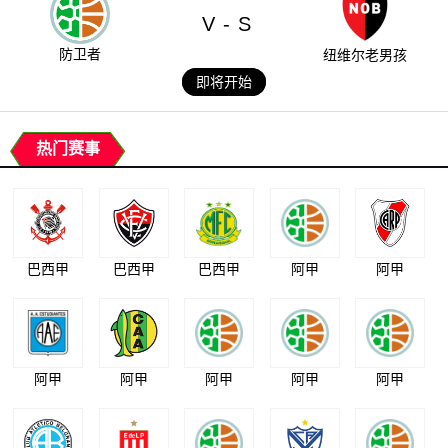
V
S
-
防卫者
纽维尔老男孩
即将开始
热门赛事
巴西甲
巴西甲
巴西甲
阿甲
阿甲
阿甲
阿甲
阿甲
阿甲
阿甲