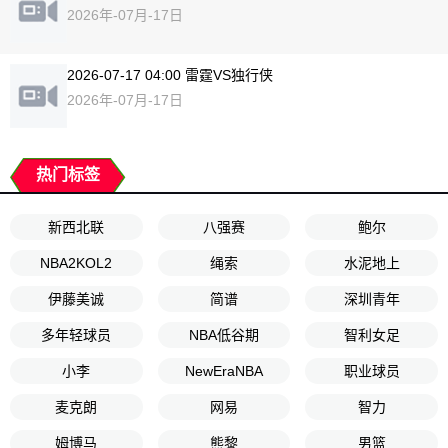
2026年-07月-17日
2026-07-17 04:00 雷霆VS独行侠
2026年-07月-17日
热门标签
新西北联
八强赛
鲍尔
NBA2KOL2
绳索
水泥地上
伊藤美诚
简谱
深圳青年
多年轻球员
NBA低谷期
智利女足
小李
NewEraNBA
职业球员
麦克朗
网易
智力
姆博马
熊黎
男篮