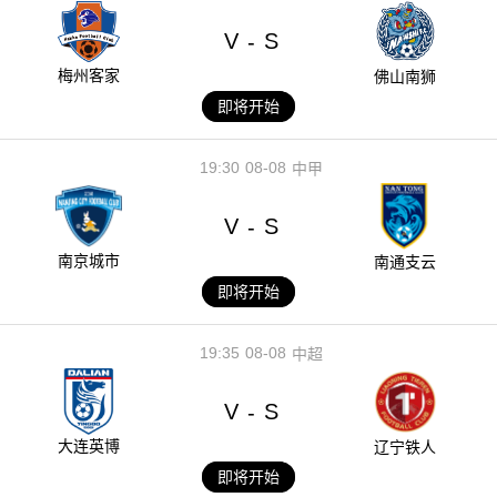
V
S
-
梅州客家
佛山南狮
即将开始
19:30
08-08
中甲
V
S
-
南京城市
南通支云
即将开始
19:35
08-08
中超
V
S
-
大连英博
辽宁铁人
即将开始