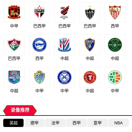
中甲
巴西甲
巴西甲
巴西甲
西甲
巴西甲
西甲
中超
中超
中超
中超
中甲
中甲
中超
中甲
录像推荐
英超
德甲
法甲
西甲
意甲
NBA