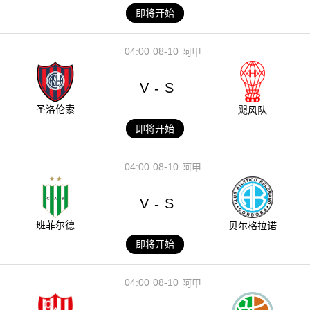
即将开始
04:00
08-10
阿甲
V
S
-
圣洛伦索
飓风队
即将开始
04:00
08-10
阿甲
V
S
-
班菲尔德
贝尔格拉诺
即将开始
04:00
08-10
阿甲