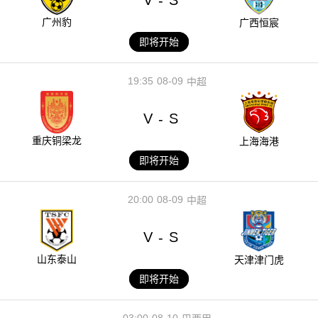
V
S
-
广州豹
广西恒宸
即将开始
19:35
08-09
中超
V
S
-
重庆铜梁龙
上海海港
即将开始
20:00
08-09
中超
V
S
-
山东泰山
天津津门虎
即将开始
03:00
08-10