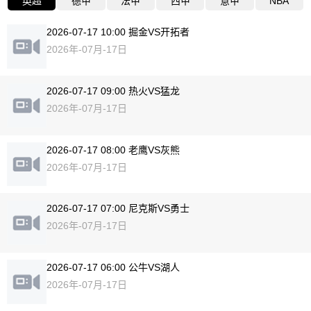
英超
德甲
法甲
西甲
意甲
NBA
2026-07-17 10:00 掘金VS开拓者
2026年-07月-17日
2026-07-17 09:00 热火VS猛龙
2026年-07月-17日
2026-07-17 08:00 老鹰VS灰熊
2026年-07月-17日
2026-07-17 07:00 尼克斯VS勇士
2026年-07月-17日
2026-07-17 06:00 公牛VS湖人
2026年-07月-17日