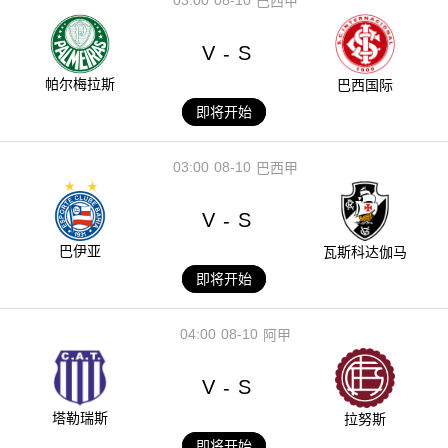
巴西甲
V
S
-
帕尔梅拉斯
巴西国际
即将开始
03:00
08-10
巴西甲
V
S
-
巴伊亚
瓦斯科达伽马
即将开始
04:00
08-10
阿甲
V
S
-
塔勒瑞斯
拉努斯
即将开始