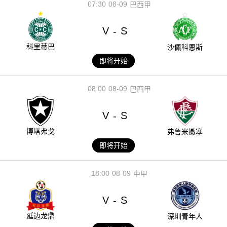
07:30
08-09
巴西甲
V
S
-
科里蒂巴
沙佩科恩斯
即将开始
08:00
08-09
巴西甲
V
S
-
博塔弗戈
弗鲁米嫩塞
即将开始
18:00
08-09
中甲
V
S
-
延边龙鼎
深圳青年人