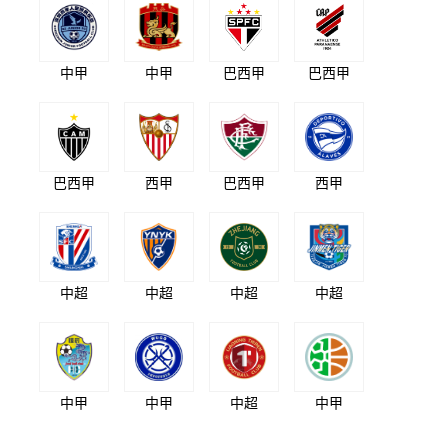
中甲
中甲
巴西甲
巴西甲
巴西甲
西甲
巴西甲
西甲
中超
中超
中超
中超
中甲
中甲
中超
中甲