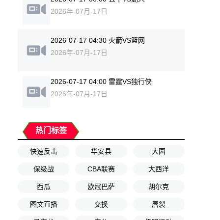
2026年-07月-17日
2026-07-17 04:30 火箭VS篮网
2026年-07月-17日
2026-07-17 04:00 雷霆VS独行侠
2026年-07月-17日
热门标签
快速反击
华安县
大园
保级战
CBA联赛
大西洋
西瓜
欧冠巴萨
胡尔克
图文直播
交换
唇裂