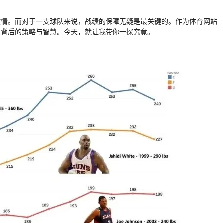
激情。而对于一支球队来说，战绩的保障无疑是最关键的。作为体育网站
绩背后的策略与智慧。今天，就让我带你一探究竟。