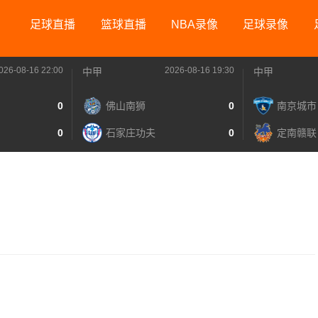
足球直播
篮球直播
NBA录像
足球录像
026-08-16 22:00
2026-08-16 19:30
中甲
中甲
0
佛山南狮
0
南京城市
0
石家庄功夫
0
定南赣联