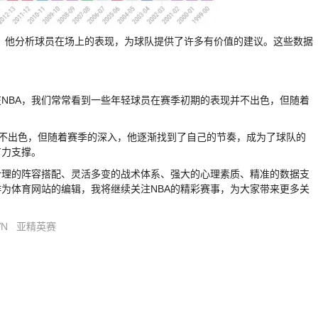
例，他分析球员在场上的表现，为球队提供了许多有价值的建议。这些数据
NBA，我们常常看到一些年轻球员在赛季初期的表现并不出色，但随着
现并不出色，但随着赛季的深入，他逐渐找到了自己的节奏，成为了球队的
有力支撑。
合理的阵容搭配、灵活多变的战术体系、强大的心理素质、精准的数据支
为体育网站的编辑，我将继续关注NBA的精彩赛事，为大家带来更多关
VN
亚精英赛