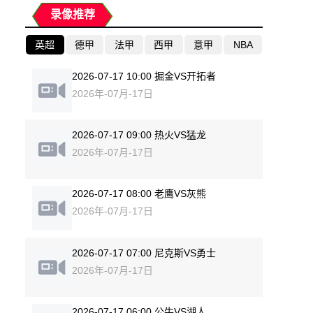
录像推荐
英超
德甲
法甲
西甲
意甲
NBA
2026-07-17 10:00 掘金VS开拓者
2026年-07月-17日
2026-07-17 09:00 热火VS猛龙
2026年-07月-17日
2026-07-17 08:00 老鹰VS灰熊
2026年-07月-17日
2026-07-17 07:00 尼克斯VS勇士
2026年-07月-17日
2026-07-17 06:00 公牛VS湖人