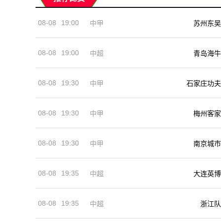
08-08
19:00
中甲
苏州东吴
08-08
19:00
中超
青岛海牛
08-08
19:30
中甲
石家庄功夫
08-08
19:30
中甲
梅州客家
08-08
19:30
中甲
南京城市
08-08
19:35
中超
大连英博
08-08
19:35
中超
浙江队