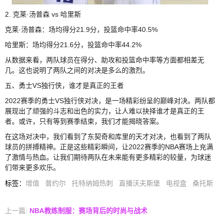
2. 克莱·汤普森 vs 哈里斯
克莱·汤普森：场均得分21.9分，投篮命中率40.5%
哈里斯：场均得分21.6分，投篮命中率44.2%
从数据来看，两队球员在得分、助攻和投篮命中率等方面都相差无
几。这也说明了两队之间的对决是多么的激烈。
五、勇士VS独行侠，谁才是真正的王者
2022赛季的勇士VS独行侠对决，是一场精彩纷呈的巅峰对决。两队都
展现出了顽强的斗志和出色的实力，让人难以抉择谁才是真正的王
者。或许，只有等到赛季结束，我们才能揭晓答案。
在这场对决中，我们看到了东契奇和库里的天才对决，也看到了两队
球员的拼搏精神。正是这些精彩瞬间，让2022赛季的NBA赛场上充满
了激情与热血。让我们期待两队在未来能有更多精彩的较量，为球迷
们带来更多欢乐。
标签
：
增值
普约尔
托特纳姆热刺
直播沃夫斯堡
电视盒
桑托斯
上一篇:
NBA教练制服：赛场背后的时尚与战术