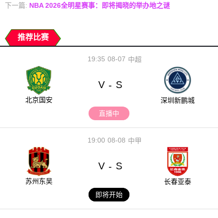
下一篇:
NBA 2026全明星赛事：即将揭晓的举办地之谜
推荐比赛
19:35
08-07
中超
V
S
-
北京国安
深圳新鹏城
直播中
19:00
08-08
中甲
V
S
-
苏州东吴
长春亚泰
即将开始