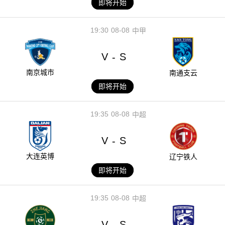
即将开始
19:30
08-08
中甲
V
S
-
南京城市
南通支云
即将开始
19:35
08-08
中超
V
S
-
大连英博
辽宁铁人
即将开始
19:35
08-08
中超
V
S
-