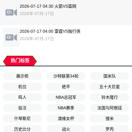
2026-07-17 04:30 火箭VS篮网
2026年-07月-17日
2026-07-17 04:00 雷霆VS独行侠
2026年-07月-17日
热门标签
展示柜
沙特联第34轮
国米队
机位
绝平
五十大巨星
鸣人
NBA总冠军
铃木隆行
投注
NBA赛季
法国与阿根廷
什琴斯尼
澳维女杯
搜米
历史比分
战火
罗丙