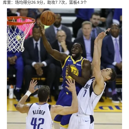
库里：场均得分26.9分，助攻7.7次，篮板4.3个