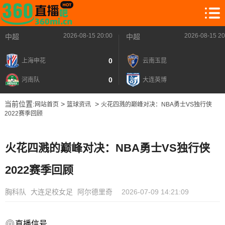
2026-08-15 20:00
2026-08-15 20
中超
中超
0
上海申花
云南玉昆
0
河南队
大连英博
当前位置:
>
>
网站首页
篮球资讯
火花四溅的巅峰对决：NBA勇士VS独行侠
2022赛季回顾
火花四溅的巅峰对决：NBA勇士VS独行侠
2022赛季回顾
胸科队
大连足校女足
阿尔德里奇
2026-07-09 14:21:09
直播信号