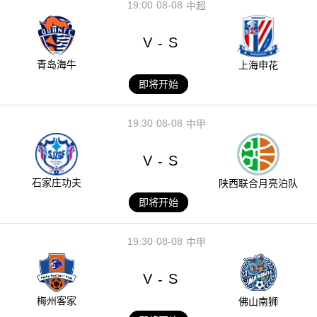
19:00
08-08
中超
V
S
-
青岛海牛
上海申花
即将开始
19:30
08-08
中甲
V
S
-
石家庄功夫
陕西联合月亮泊队
即将开始
19:30
08-08
中甲
V
S
-
梅州客家
佛山南狮