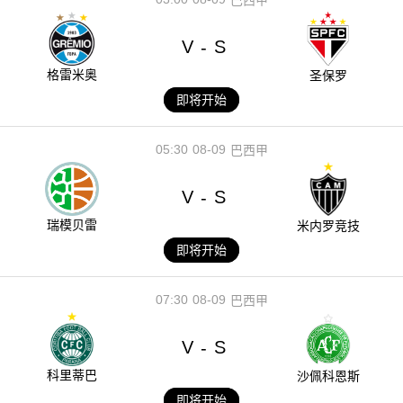
V
S
-
格雷米奥
圣保罗
即将开始
05:30
08-09
巴西甲
V
S
-
瑞模贝雷
米内罗竞技
即将开始
07:30
08-09
巴西甲
V
S
-
科里蒂巴
沙佩科恩斯
即将开始