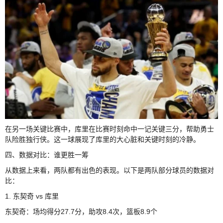
在另一场关键比赛中，库里在比赛时刻命中一记关键三分，帮助勇士
队险胜独行侠。这一球展现了库里的大心脏和关键时刻的冷静。
四、数据对比：谁更胜一筹
从数据上来看，两队都有出色的表现。以下是两队部分球员的数据对
比：
1. 东契奇 vs 库里
东契奇：场均得分27.7分，助攻8.4次，篮板8.9个