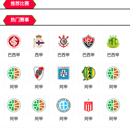
推荐比赛
热门赛事
巴西甲
西甲
巴西甲
巴西甲
巴西甲
阿甲
阿甲
阿甲
阿甲
阿甲
阿甲
阿甲
阿甲
阿甲
阿甲