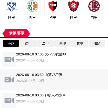
阿甲
阿甲
阿甲
阿甲
阿甲
录像推荐
英超
德甲
法甲
西甲
意甲
NBA
2026-08-10 07:00 火花VS女武神
2026年-08月-10日
2026-08-10 03:30 山猫VS飞翼
2026年-08月-10日
2026-08-10 03:00 神秘人VS水星
2026年-08月-10日