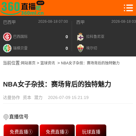
2026-08-18 07:00
2026-08-18 03
巴西甲
西甲
0
巴西国际
拉科鲁尼亚
0
瑞模贝雷
埃尔切
当前位置:
>
>
网站首页
篮球资讯
NBA女子杂技：赛场背后的独特魅力
NBA女子杂技：赛场背后的独特魅力
达曼协作
资本
潜力
2026-07-09 15:21:19
直播信号
免费直播①
免费直播②
玩球直播