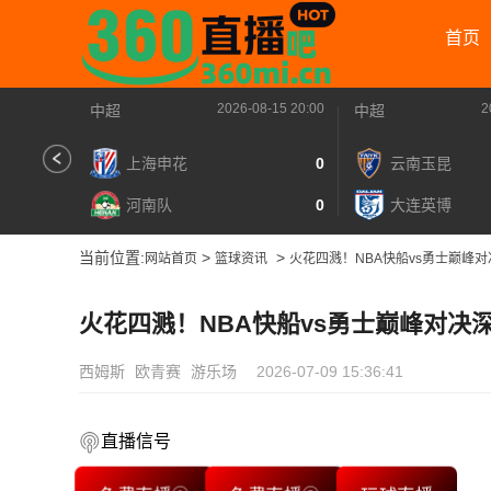
首页
2026-08-15 20:00
2
中超
中超
上海申花
0
云南玉昆
河南队
0
大连英博
当前位置:
>
>
网站首页
篮球资讯
火花四溅！NBA快船vs勇士巅峰
火花四溅！NBA快船vs勇士巅峰对决
西姆斯
欧青赛
游乐场
2026-07-09 15:36:41
直播信号