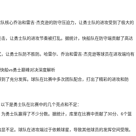
队核心乔治和雷吉·杰克逊的防守压迫力，让勇士队的进攻受到了极大的
和夹击，让勇士队的进攻节奏被打乱。据统计，快船队在防守端贡献了高达
式，让勇士队防不胜防。哈雷尔、乔治和雷吉·杰克逊等球员在进攻端均有
力得到了充分发挥。球队在比赛中多次团队配合，打出了精彩的进攻和防
。以下是勇士队在比赛中的几个亮点和不足：
，为勇士队赢得了不少分数。据统计，库里在比赛中贡献了30分、6个篮
合略显不足。球队在进攻端过于依赖球星，导致其他球员的发挥空间受限。