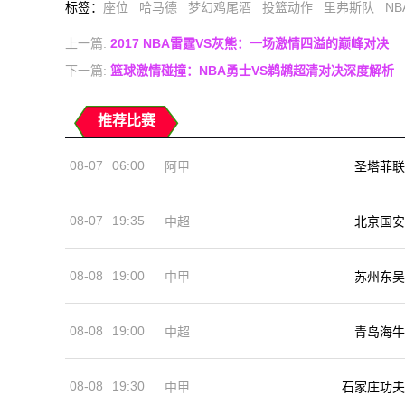
标签
：
座位
哈马德
梦幻鸡尾酒
投篮动作
里弗斯队
N
上一篇:
2017 NBA雷霆VS灰熊：一场激情四溢的巅峰对决
下一篇:
篮球激情碰撞：NBA勇士VS鹈鹕超清对决深度解析
推荐比赛
08-07
06:00
阿甲
圣塔菲联
08-07
19:35
中超
北京国安
08-08
19:00
中甲
苏州东吴
08-08
19:00
中超
青岛海牛
08-08
19:30
中甲
石家庄功夫