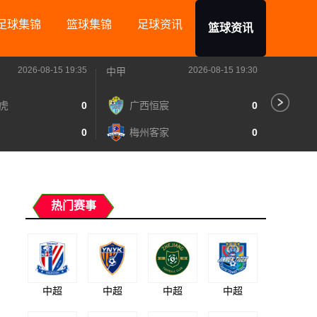
足球集锦
篮球集锦
足球资讯
篮球资讯
2026-08-15 19:35
2026-08-15 19:30
中甲
中甲
虎
0
广西恒宸
0
无
0
梅州客家
0
广
热门赛事
中超
中超
中超
中超