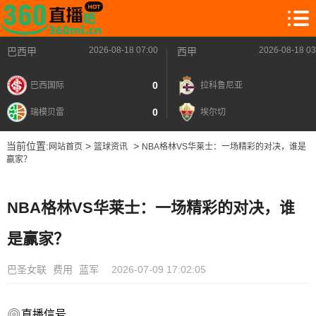
2026-08-18 07:00
2026-08-18 03
巴西甲
西甲
0
巴西国际
拉科鲁尼亚
0
瑞模贝雷
埃尔切
当前位置:
>
>
网站首页
篮球资讯
NBA格林VS华莱士：一场精彩的对决，谁是
赢家？
NBA格林VS华莱士：一场精彩的对决，谁
是赢家？
巴圣女联
费用
蓝军
2026-07-09 17:02:05
直播信号