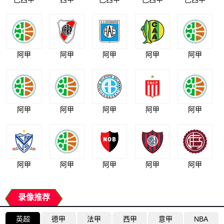
阿甲
阿甲
阿甲
阿甲
阿甲
阿甲
阿甲
阿甲
阿甲
阿甲
阿甲
阿甲
阿甲
阿甲
阿甲
录像推荐
英超
德甲
法甲
西甲
意甲
NBA