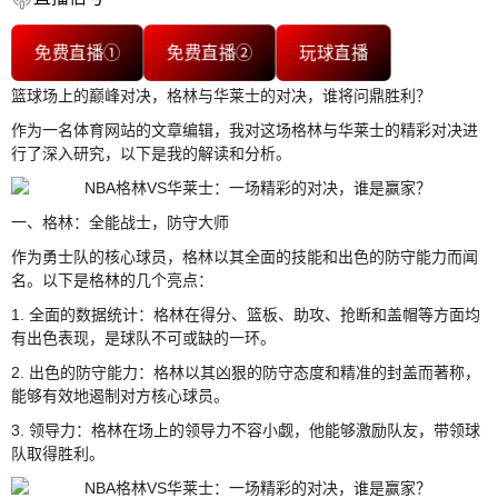
免费直播①
免费直播②
玩球直播
篮球场上的巅峰对决，格林与华莱士的对决，谁将问鼎胜利？
作为一名体育网站的文章编辑，我对这场格林与华莱士的精彩对决进
行了深入研究，以下是我的解读和分析。
一、格林：全能战士，防守大师
作为勇士队的核心球员，格林以其全面的技能和出色的防守能力而闻
名。以下是格林的几个亮点：
1. 全面的数据统计：格林在得分、篮板、助攻、抢断和盖帽等方面均
有出色表现，是球队不可或缺的一环。
2. 出色的防守能力：格林以其凶狠的防守态度和精准的封盖而著称，
能够有效地遏制对方核心球员。
3. 领导力：格林在场上的领导力不容小觑，他能够激励队友，带领球
队取得胜利。