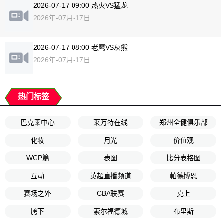
2026-07-17 09:00 热火VS猛龙
2026年-07月-17日
2026-07-17 08:00 老鹰VS灰熊
2026年-07月-17日
热门标签
巴克莱中心
莱万特在线
郑州全健俱乐部
化妆
月光
价值观
WGP篇
表图
比分表格图
互动
英超直播频道
帕德博恩
赛场之外
CBA联赛
克上
胯下
索尔福德城
布里斯