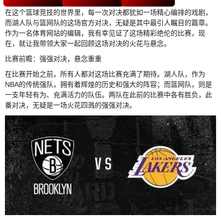
在这个篮球竞技的世界里，每一次对决都犹如一场精心编排的戏剧，
而湖人队与篮网队的这场官方对决，无疑是其中最引人瞩目的篇章。
作为一名体育网站的编辑，我有幸见证了这场精彩绝伦的比赛，现
在，就让我带领大家一起回顾这场对决的火花与悬念。
比赛前瞻：强强对决，悬念重重
在比赛开始之前，所有人都对这场比赛充满了期待。湖人队，作为
NBA的传统强队，拥有着辉煌的历史和强大的阵容；而篮网队，则是
一支年轻有为、充满活力的队伍。两队在此前的比赛中各有胜负，此
番对决，无疑是一场火花四溅的强强对决。