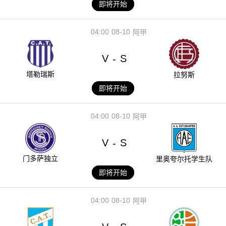
即将开始
04:00
08-10
阿甲
V
S
-
塔勒瑞斯
拉努斯
即将开始
04:00
08-10
阿甲
V
S
-
门多萨独立
里奥夸尔托学生队
即将开始
04:00
08-10
阿甲