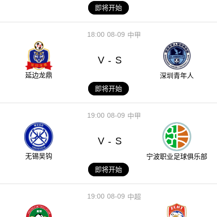
即将开始
18:00
08-09
中甲
V
S
-
延边龙鼎
深圳青年人
即将开始
19:00
08-09
中甲
V
S
-
无锡吴钩
宁波职业足球俱乐部
即将开始
19:00
08-09
中超