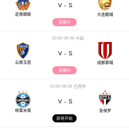
V
S
-
定南赣联
大连鲲城
直播中
20:00
08-08
中超
V
S
-
云南玉昆
成都蓉城
直播中
03:00
08-09
巴西甲
V
S
-
格雷米奥
圣保罗
即将开始