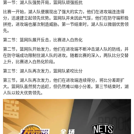
第一节：湖人队强势开局，篮网队顽强抵抗
比赛一开始，湖人队便展现出了强大的实力，他们在进攻端连连得
分，迅速建立起领先优势。篮网队并未因此气馁，他们在防守端积极
拼抢，进攻端也屡次制造威胁。第一节结束时，湖人队以微弱优势领
先。
第二节：篮网队展开反击，比赛进入白热化
第二节，篮网队开始发力，他们在进攻端不断冲击湖人队的防线，并
在防守端成功限制住湖人队的进攻。随着比赛的深入，两队比分交替
上升，比赛进入白热化阶段。
第三节：湖人队再次发力，篮网队紧咬比分
第三节，湖人队再次发力，他们在进攻端连续得分，将比分差距扩
大。篮网队虽然努力追赶，但仍然难以缩小分差。第三节结束时，湖
人队以较大优势领先。