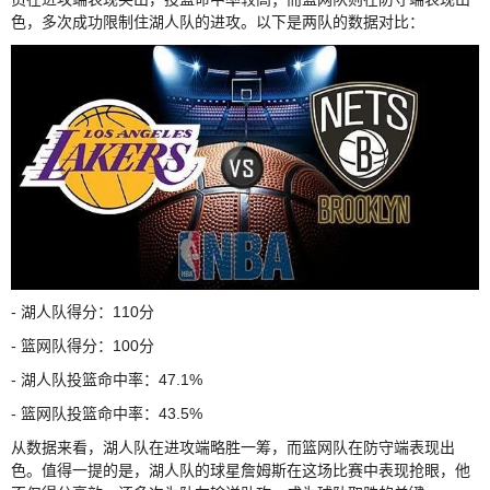
色，多次成功限制住湖人队的进攻。以下是两队的数据对比：
- 湖人队得分：110分
- 篮网队得分：100分
- 湖人队投篮命中率：47.1%
- 篮网队投篮命中率：43.5%
从数据来看，湖人队在进攻端略胜一筹，而篮网队在防守端表现出
色。值得一提的是，湖人队的球星詹姆斯在这场比赛中表现抢眼，他