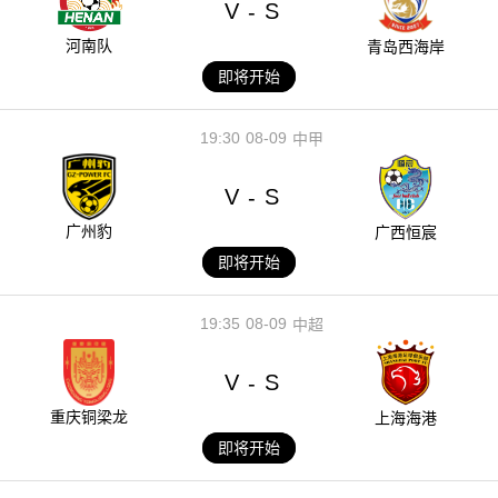
V
S
-
河南队
青岛西海岸
即将开始
19:30
08-09
中甲
V
S
-
广州豹
广西恒宸
即将开始
19:35
08-09
中超
V
S
-
重庆铜梁龙
上海海港
即将开始