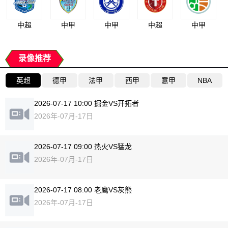
中超
中甲
中甲
中超
中甲
录像推荐
英超
德甲
法甲
西甲
意甲
NBA
2026-07-17 10:00 掘金VS开拓者
2026年-07月-17日
2026-07-17 09:00 热火VS猛龙
2026年-07月-17日
2026-07-17 08:00 老鹰VS灰熊
2026年-07月-17日