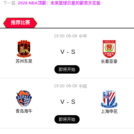
下一篇:
2026 NBA顶薪：未来篮球巨星的薪资天花板
推荐比赛
19:00
08-08
中甲
V
S
-
苏州东吴
长春亚泰
即将开始
19:00
08-08
中超
V
S
-
青岛海牛
上海申花
即将开始