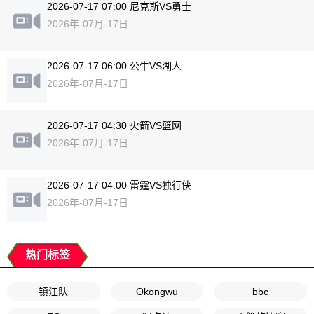
2026-07-17 07:00 尼克斯VS勇士
2026年-07月-17日
2026-07-17 06:00 公牛VS湖人
2026年-07月-17日
2026-07-17 04:30 火箭VS篮网
2026年-07月-17日
2026-07-17 04:00 雷霆VS独行侠
2026年-07月-17日
热门标签
镇江队
Okongwu
bbc