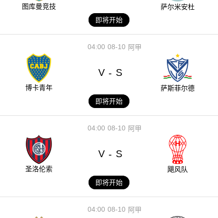
图库曼竞技
萨尔米安杜
即将开始
04:00
08-10
阿甲
V
S
-
博卡青年
萨斯菲尔德
即将开始
04:00
08-10
阿甲
V
S
-
圣洛伦索
飓风队
即将开始
04:00
08-10
阿甲