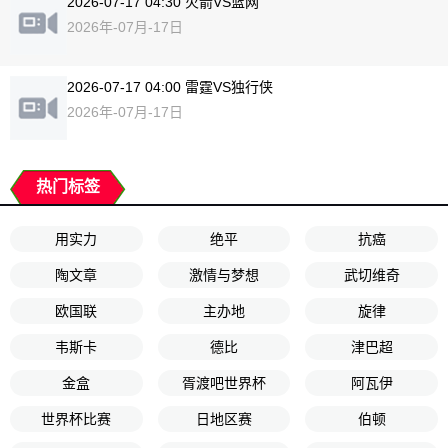
2026-07-17 04:30 火箭VS篮网
2026年-07月-17日
2026-07-17 04:00 雷霆VS独行侠
2026年-07月-17日
热门标签
用实力
绝平
抗癌
陶文章
激情与梦想
武切维奇
欧国联
主办地
旋律
韦斯卡
德比
津巴超
金盒
胥渡吧世界杯
阿瓦伊
世界杯比赛
日地区赛
伯顿