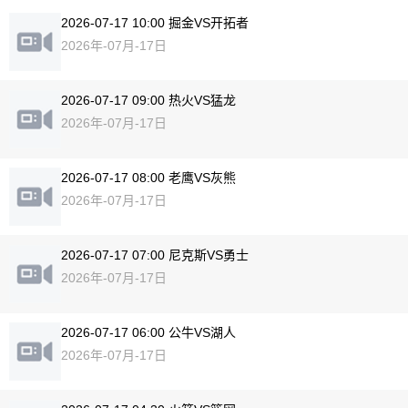
2026-07-17 10:00 掘金VS开拓者
2026年-07月-17日
2026-07-17 09:00 热火VS猛龙
2026年-07月-17日
2026-07-17 08:00 老鹰VS灰熊
2026年-07月-17日
2026-07-17 07:00 尼克斯VS勇士
2026年-07月-17日
2026-07-17 06:00 公牛VS湖人
2026年-07月-17日