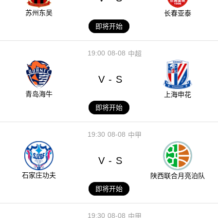
苏州东吴
长春亚泰
即将开始
19:00
08-08
中超
V
S
-
青岛海牛
上海申花
即将开始
19:30
08-08
中甲
V
S
-
石家庄功夫
陕西联合月亮泊队
即将开始
19:30
08-08
中甲