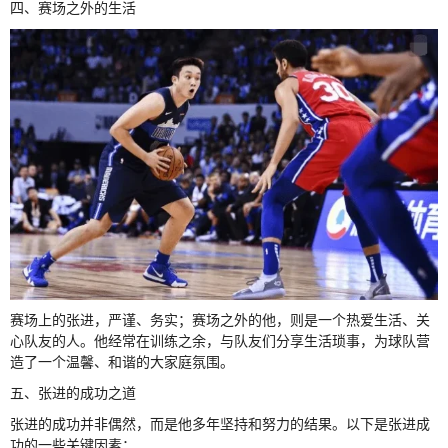
四、赛场之外的生活
赛场上的张进，严谨、务实；赛场之外的他，则是一个热爱生活、关
心队友的人。他经常在训练之余，与队友们分享生活琐事，为球队营
造了一个温馨、和谐的大家庭氛围。
五、张进的成功之道
张进的成功并非偶然，而是他多年坚持和努力的结果。以下是张进成
功的一些关键因素：