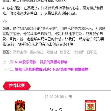
首位，用自己的实际行动诠释着团队精神。
4. 心态调整：在赛场上，张进始终保持平和的心态，面对挫折和困
难，他总能迅速调整自己，以最佳状态迎接挑战。
六、
张进，这位NBA赛场上的“隐形英雄”，用自己的努力和汗水，为球队
赢得了荣誉。他的故事告诉我们，成功并非遥不可及，只要我们热
爱、坚持，就一定能够实现自己的梦想。让我们一起为这位“隐形英
雄”点赞，期待他在未来的赛场上创造更多辉煌！
标签
：
高龄主帅
委内瑞拉
观兰湖
秘鲁乙
计分牌
日职乙
上一篇:
NBA股东罚款：背后的真相与影响
下一篇:
快船与灰熊的巅峰对决：NBA录像中的激情碰撞
推荐比赛
19:00
08-08
中甲
V
S
-