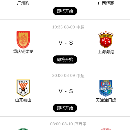
广州豹
广西恒宸
即将开始
19:35
08-09
中超
V
S
-
重庆铜梁龙
上海海港
即将开始
20:00
08-09
中超
V
S
-
山东泰山
天津津门虎
即将开始
03:00
08-10
巴西甲