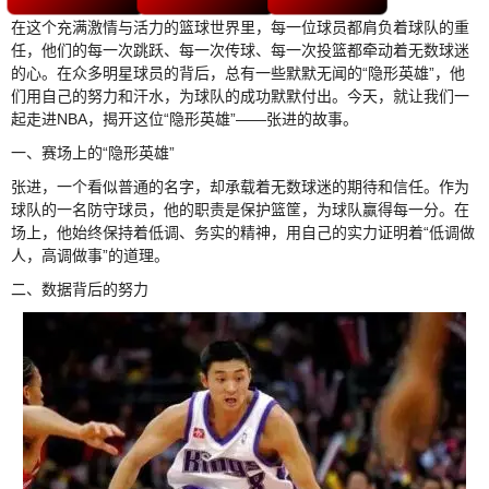
在这个充满激情与活力的篮球世界里，每一位球员都肩负着球队的重
任，他们的每一次跳跃、每一次传球、每一次投篮都牵动着无数球迷
的心。在众多明星球员的背后，总有一些默默无闻的“隐形英雄”，他
们用自己的努力和汗水，为球队的成功默默付出。今天，就让我们一
起走进NBA，揭开这位“隐形英雄”——张进的故事。
一、赛场上的“隐形英雄”
张进，一个看似普通的名字，却承载着无数球迷的期待和信任。作为
球队的一名防守球员，他的职责是保护篮筐，为球队赢得每一分。在
场上，他始终保持着低调、务实的精神，用自己的实力证明着“低调做
人，高调做事”的道理。
二、数据背后的努力