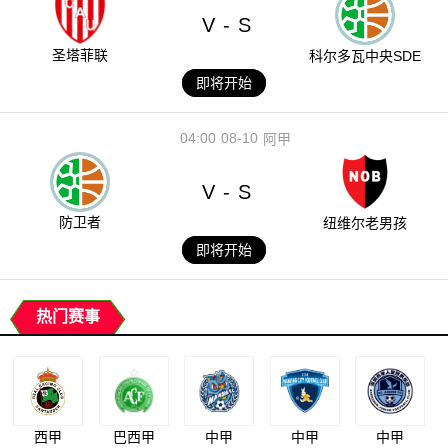
V
S
-
圣塔菲联
科尔多瓦中央SDE
即将开始
04:00
08-10
阿甲
V
S
-
防卫者
纽维尔老男孩
即将开始
热门赛事
西甲
巴西甲
中甲
中甲
中甲