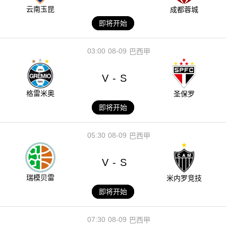
云南玉昆
成都蓉城
即将开始
03:00
08-09
巴西甲
V
S
-
格雷米奥
圣保罗
即将开始
05:30
08-09
巴西甲
V
S
-
瑞模贝雷
米内罗竞技
即将开始
07:30
08-09
巴西甲