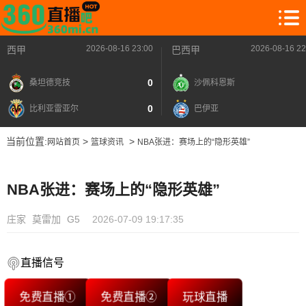
2026-08-16 23:00
2026-08-16 22
西甲
巴西甲
0
桑坦德竞技
沙佩科恩斯
0
比利亚雷亚尔
巴伊亚
当前位置:
>
>
网站首页
篮球资讯
NBA张进：赛场上的“隐形英雄”
NBA张进：赛场上的“隐形英雄”
庄家
莫雷加
G5
2026-07-09 19:17:35
直播信号
免费直播①
免费直播②
玩球直播