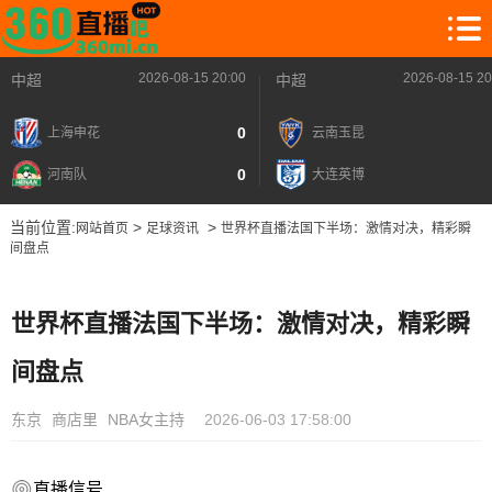
2026-08-15 20:00
2026-08-15 20
中超
中超
0
上海申花
云南玉昆
0
河南队
大连英博
当前位置:
>
>
网站首页
足球资讯
世界杯直播法国下半场：激情对决，精彩瞬
间盘点
世界杯直播法国下半场：激情对决，精彩瞬
间盘点
东京
商店里
NBA女主持
2026-06-03 17:58:00
直播信号