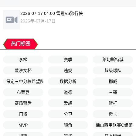
2026-07-17 04:00 雷霆VS独行侠
2026年-07月-17日
热门标签
李松
赛季
莱切斯特城
爱沙女杯
违规
超级球队
保定三中分校希望队
数据分析
挪威
布莱登
道德
三哥
赛场背后
爱超
背打
门将
分卫
橙卡
MVP
眼角
佛山西甲联赛C组第1