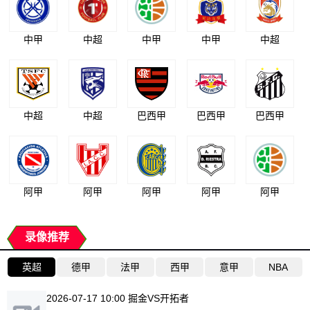
中甲
中超
中甲
中甲
中超
中超
中超
巴西甲
巴西甲
巴西甲
阿甲
阿甲
阿甲
阿甲
阿甲
录像推荐
英超
德甲
法甲
西甲
意甲
NBA
2026-07-17 10:00 掘金VS开拓者