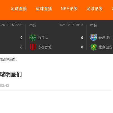
足球直播
篮球直播
NBA录像
足球录像
026-08-15 20:00
2026-08-15 19:35
中超
中超
0
浙江队
0
天津津门
0
成都蓉城
0
北京国安
的足球明星们
球明星们
:03:43