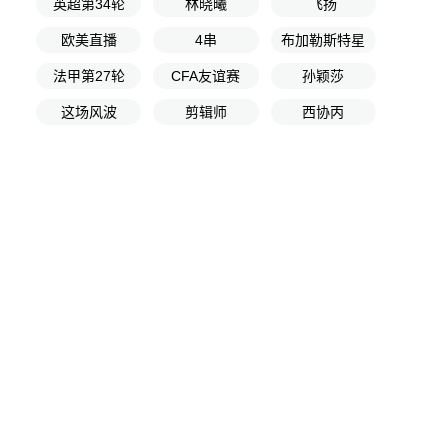
英超第34轮
林晓曦
飞扬
欧美直播
4串
布加勒斯特星
法甲第27轮
CFA友谊赛
孙颖莎
这场风波
剪辑师
西协丙