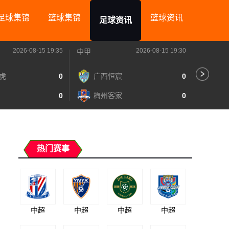
足球集锦
篮球集锦
篮球资讯
足球资讯
2026-08-15 19:35
2026-08-15 19:30
中甲
中甲
虎
0
广西恒宸
0
无
0
梅州客家
0
广
热门赛事
中超
中超
中超
中超