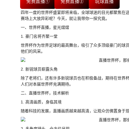
免费直播①
免费直播②
玩球直播
四年一度的世界杯盛宴即将来临，全球球迷的目光都聚焦在
赛场上大放异彩呢？今天，就让我带你一探究竟。
一、世界杯直播，星光熠熠
1. 豪门名将齐聚一堂
世界杯作为世界足球的最高舞台，吸引了众多顶级豪门的球
他们的风采。
2. 新锐球员崭露头角
除了老将们，还有许多新锐球员也在积极备战，期待在世界
人们对本届世界杯充满期待。
二、直播世界杯，技术解析
1. 高清画质，身临其境
随着科技的发展，直播画质越来越高清，让观众仿佛置身于
2. 多角度镜头，全方位呈现