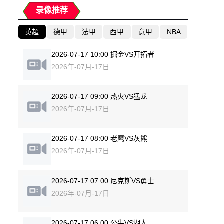
录像推荐
英超
德甲
法甲
西甲
意甲
NBA
2026-07-17 10:00 掘金VS开拓者
2026年-07月-17日
2026-07-17 09:00 热火VS猛龙
2026年-07月-17日
2026-07-17 08:00 老鹰VS灰熊
2026年-07月-17日
2026-07-17 07:00 尼克斯VS勇士
2026年-07月-17日
2026-07-17 06:00 公牛VS湖人