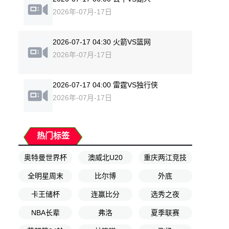
2026年-07月-17日
2026-07-17 04:30 火箭VS篮网
2026年-07月-17日
2026-07-17 04:00 雷霆VS独行侠
2026年-07月-17日
热门标签
奥特曼世界杯
澳威北U20
重庆两江竞技
全明星周末
比尔博
外底
卡王储杯
连赢比分
选秀之夜
NBA长辈
弗洛
夏季联赛