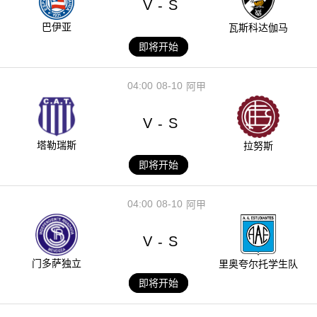
V
S
-
巴伊亚
瓦斯科达伽马
即将开始
04:00
08-10
阿甲
V
S
-
塔勒瑞斯
拉努斯
即将开始
04:00
08-10
阿甲
V
S
-
门多萨独立
里奥夸尔托学生队
即将开始