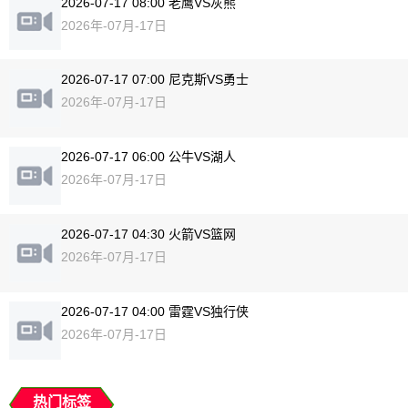
2026-07-17 08:00 老鹰VS灰熊
2026年-07月-17日
2026-07-17 07:00 尼克斯VS勇士
2026年-07月-17日
2026-07-17 06:00 公牛VS湖人
2026年-07月-17日
2026-07-17 04:30 火箭VS篮网
2026年-07月-17日
2026-07-17 04:00 雷霆VS独行侠
2026年-07月-17日
热门标签