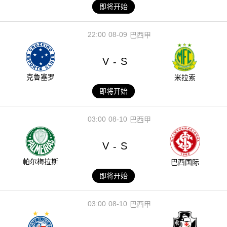
即将开始
22:00
08-09
巴西甲
V
S
-
克鲁塞罗
米拉索
即将开始
03:00
08-10
巴西甲
V
S
-
帕尔梅拉斯
巴西国际
即将开始
03:00
08-10
巴西甲