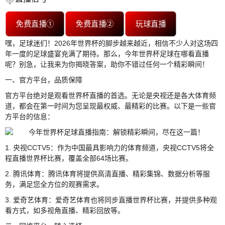
免费直播①
免费直播②
玩球直播
嘿，足球迷们！2026年世界杯的脚步越来越近，相信不少人对这场四
年一度的足球盛宴充满了期待。那么，今年世界杯足球在哪看直播
呢？别急，让我来为你揭晓答案，助你不错过任何一个精彩瞬间！
一、官方平台，品质保障
官方平台绝对是观看世界杯直播的首选。无论是央视还是各大体育频
道，都会在第一时间为您呈现最权威、最精彩的比赛。以下是一些官
方平台的信息：
1. 央视CCTV5：作为中国最具影响力的体育频道，央视CCTV5将全
程直播世界杯比赛，覆盖全部64场比赛。
2. 腾讯体育：腾讯体育将提供高清直播、精彩集锦、数据分析等服
务，满足您全方位的观赛需求。
3. 爱奇艺体育：爱奇艺体育也将同步直播世界杯比赛，并提供多种观
看方式，如多视角直播、精彩回放等。