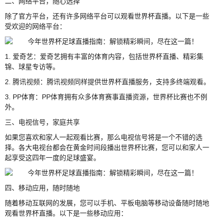
二、网络平台，随心选择
除了官方平台，还有许多网络平台可以观看世界杯直播。以下是一些
受欢迎的网络平台：
1. 爱奇艺：爱奇艺拥有丰富的体育内容，包括世界杯直播、精彩集
锦、球星专访等。
2. 腾讯视频：腾讯视频同样提供世界杯直播服务，支持多终端观看。
3. PP体育：PP体育拥有众多体育赛事直播资源，世界杯比赛也不例
外。
三、电视信号，家庭共享
如果您喜欢和家人一起观看比赛，那么电视信号将是一个不错的选
择。各大电视台都会在黄金时间段播出世界杯比赛，您可以和家人一
起享受这四年一度的足球盛宴。
四、移动应用，随时随地
随着移动互联网的发展，您可以手机、平板电脑等移动设备随时随地
观看世界杯直播。以下是一些移动应用：