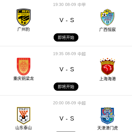
19:30
08-09
中甲
V
S
-
广州豹
广西恒宸
即将开始
19:35
08-09
中超
V
S
-
重庆铜梁龙
上海海港
即将开始
20:00
08-09
中超
V
S
-
山东泰山
天津津门虎