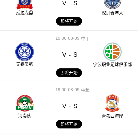
V
S
-
延边龙鼎
深圳青年人
即将开始
19:00
08-09
中甲
V
S
-
无锡吴钩
宁波职业足球俱乐部
即将开始
19:00
08-09
中超
V
S
-
河南队
青岛西海岸
即将开始