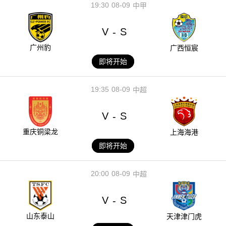
19:30
08-09
中甲
V
S
-
广州豹
广西恒宸
即将开始
19:35
08-09
中超
V
S
-
重庆铜梁龙
上海海港
即将开始
20:00
08-09
中超
V
S
-
山东泰山
天津津门虎