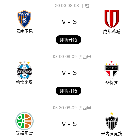
20:00
08-08
中超
V
S
-
云南玉昆
成都蓉城
即将开始
03:00
08-09
巴西甲
V
S
-
格雷米奥
圣保罗
即将开始
05:30
08-09
巴西甲
V
S
-
瑞模贝雷
米内罗竞技