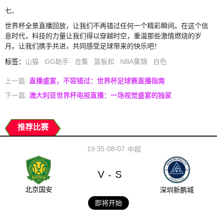
七、
世界杯全景直播回放，让我们不再错过任何一个精彩瞬间。在这个信
息时代，科技的力量让我们得以穿越时空，重温那些激情燃烧的岁
月。让我们携手共进，共同感受足球带来的快乐吧！
标签
：
山猫
GG助手
合集
篮板和
NBA集锦
白色
上一篇:
直播盛宴，不容错过：世界杯足球赛直播指南
下一篇:
澳大利亚世界杯电视直播：一场视觉盛宴的独家
推荐比赛
19:35
08-07
中超
V
S
-
北京国安
深圳新鹏城
即将开始