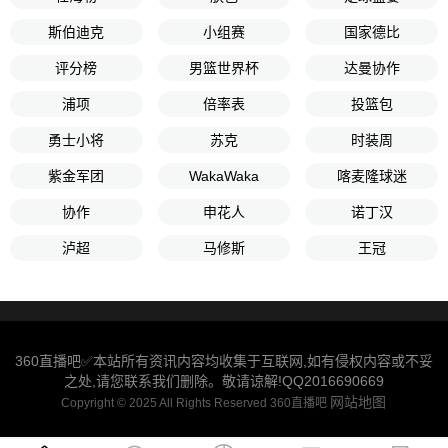
斯伯迪克
小组赛
国家德比
评分榜
男篮世界杯
达曼协作
浦项
倍率表
投篮包
勇士小将
苏克
时装周
紫金军团
WakaWaka
喀麦隆球迷
协作
申花人
诺丁汉
泸超
马修斯
王冠
360直播吧✅本站所有资讯内容均收集于互联网,如有侵权内容或不妥
之处,请您联系我们删除。敬请谅解!QQ2016690669
网站地图
Copyright © 2025 All Rights Reserved 360直播吧