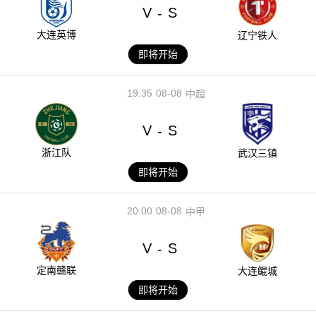
V
S
-
大连英博
辽宁铁人
即将开始
19:35
08-08
中超
V
S
-
浙江队
武汉三镇
即将开始
20:00
08-08
中甲
V
S
-
定南赣联
大连鲲城
即将开始