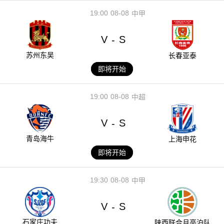
19:00
08-08
中甲
V
S
-
苏州东吴
长春亚泰
即将开始
19:00
08-08
中超
V
S
-
青岛海牛
上海申花
即将开始
19:30
08-08
中甲
V
S
-
石家庄功夫
陕西联合月亮泊队