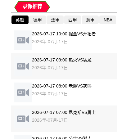
录像推荐
英超
德甲
法甲
西甲
意甲
NBA
2026-07-17 10:00 掘金VS开拓者
2026年-07月-17日
2026-07-17 09:00 热火VS猛龙
2026年-07月-17日
2026-07-17 08:00 老鹰VS灰熊
2026年-07月-17日
2026-07-17 07:00 尼克斯VS勇士
2026年-07月-17日
2026-07-17 06:00 公牛VS湖人