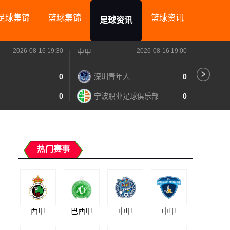
足球集锦
篮球集锦
篮球资讯
足球资讯
2026-08-16 19:30
2026-08-16 19:00
中甲
中甲
0
深圳青年人
0
苏
0
宁波职业足球俱乐部
0
南
热门赛事
西甲
巴西甲
中甲
中甲