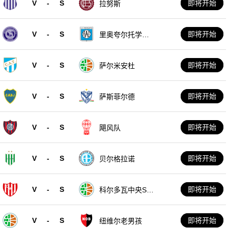
V
-
S
即将开始
拉努斯
V
-
S
即将开始
里奥夸尔托学生
队
V
-
S
即将开始
萨尔米安杜
V
-
S
即将开始
萨斯菲尔德
V
-
S
即将开始
飓风队
V
-
S
即将开始
贝尔格拉诺
V
-
S
即将开始
科尔多瓦中央SD
E
V
-
S
即将开始
纽维尔老男孩