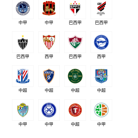
中甲
中甲
巴西甲
巴西甲
巴西甲
西甲
巴西甲
西甲
中超
中超
中超
中超
中甲
中甲
中超
中甲