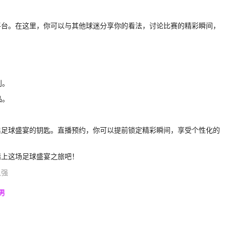
平台。在这里，你可以与其他球迷分享你的看法，讨论比赛的精彩瞬间，
利。
品。
启足球盛宴的钥匙。直播预约，你可以提前锁定精彩瞬间，享受个性化的
踏上这场足球盛宴之旅吧！
八强
男