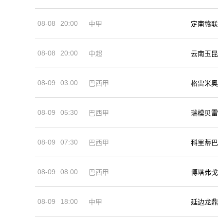
08-08
20:00
中甲
定南赣联
08-08
20:00
中超
云南玉昆
08-09
03:00
巴西甲
格雷米奥
08-09
05:30
巴西甲
瑞模贝雷
08-09
07:30
巴西甲
科里蒂巴
08-09
08:00
巴西甲
博塔弗戈
08-09
18:00
中甲
延边龙鼎