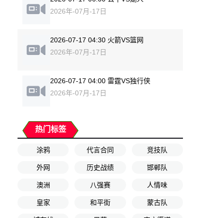
2026年-07月-17日
2026-07-17 04:30 火箭VS篮网
2026年-07月-17日
2026-07-17 04:00 雷霆VS独行侠
2026年-07月-17日
热门标签
涂鸦
代言合同
竞技队
外网
历史战绩
邯郸队
澳洲
八强赛
人情味
皇家
和平街
蒙古队