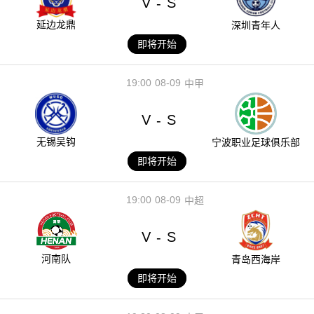
V
S
-
延边龙鼎
深圳青年人
即将开始
19:00
08-09
中甲
V
S
-
无锡吴钩
宁波职业足球俱乐部
即将开始
19:00
08-09
中超
V
S
-
河南队
青岛西海岸
即将开始