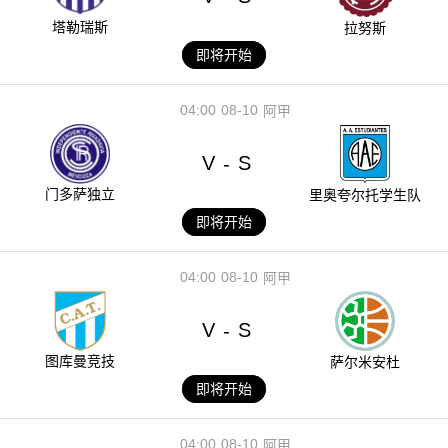
塔勒瑞斯
拉努斯
即将开始
04:00
08-10
阿甲
V
S
-
门多萨独立
里奥夸尔托学生队
即将开始
04:00
08-10
阿甲
V
S
-
图库曼竞技
萨尔米安杜
即将开始
04:00
08-10
阿甲