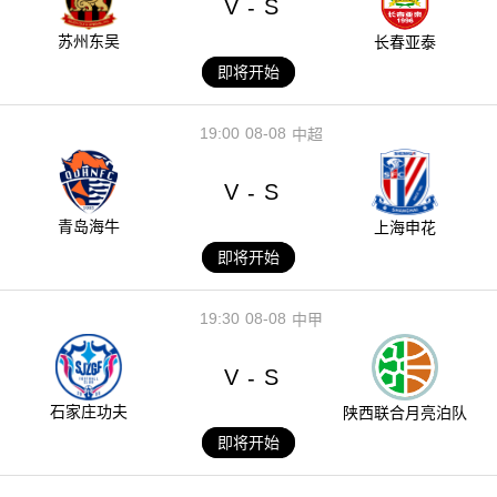
V
S
-
苏州东吴
长春亚泰
即将开始
19:00
08-08
中超
V
S
-
青岛海牛
上海申花
即将开始
19:30
08-08
中甲
V
S
-
石家庄功夫
陕西联合月亮泊队
即将开始