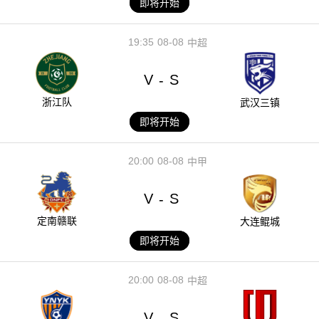
即将开始
19:35
08-08
中超
V
S
-
浙江队
武汉三镇
即将开始
20:00
08-08
中甲
V
S
-
定南赣联
大连鲲城
即将开始
20:00
08-08
中超
V
S
-