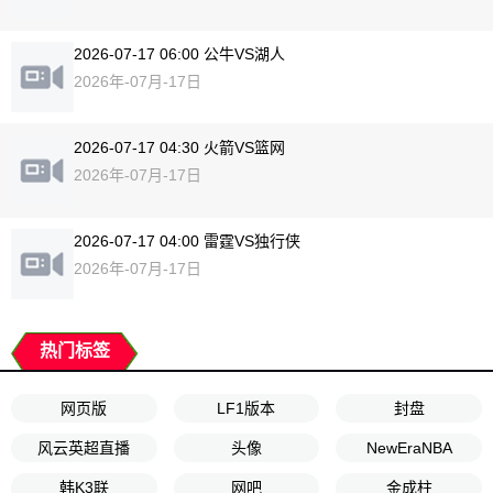
2026-07-17 06:00 公牛VS湖人
2026年-07月-17日
2026-07-17 04:30 火箭VS篮网
2026年-07月-17日
2026-07-17 04:00 雷霆VS独行侠
2026年-07月-17日
热门标签
网页版
LF1版本
封盘
风云英超直播
头像
NewEraNBA
韩K3联
网吧
金成柱