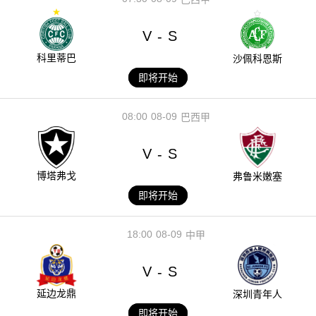
V
S
-
科里蒂巴
沙佩科恩斯
即将开始
08:00
08-09
巴西甲
V
S
-
博塔弗戈
弗鲁米嫩塞
即将开始
18:00
08-09
中甲
V
S
-
延边龙鼎
深圳青年人
即将开始