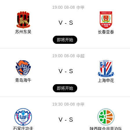
19:00
08-08
中甲
V
S
-
苏州东吴
长春亚泰
即将开始
19:00
08-08
中超
V
S
-
青岛海牛
上海申花
即将开始
19:30
08-08
中甲
V
S
-
石家庄功夫
陕西联合月亮泊队