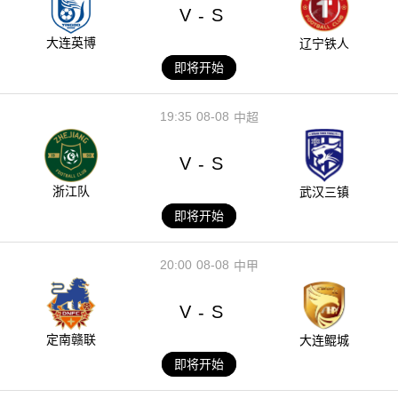
V
S
-
大连英博
辽宁铁人
即将开始
19:35
08-08
中超
V
S
-
浙江队
武汉三镇
即将开始
20:00
08-08
中甲
V
S
-
定南赣联
大连鲲城
即将开始