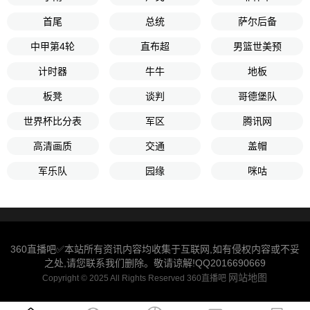
首尾
总统
萨尔后备
中甲第4轮
直布超
男篮世美预
计时器
牛牛
地板
板凳
谈判
哥德堡队
世界杯比分表
军区
腾讯网
高清画质
交通
盖帽
军乐队
园缘
咪咕
360直播吧✅本站所有资讯内容均收集于互联网,如有侵权内容或不妥
之处,请您联系我们删除。敬请谅解!QQ2016690669
网站地图
Copyright © 2025 All Rights Reserved 360直播吧