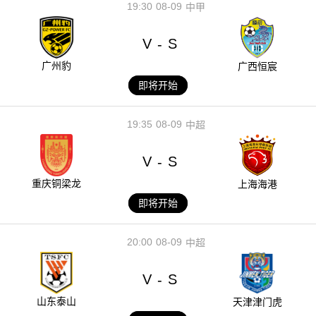
19:30
08-09
中甲
V
S
-
广州豹
广西恒宸
即将开始
19:35
08-09
中超
V
S
-
重庆铜梁龙
上海海港
即将开始
20:00
08-09
中超
V
S
-
山东泰山
天津津门虎