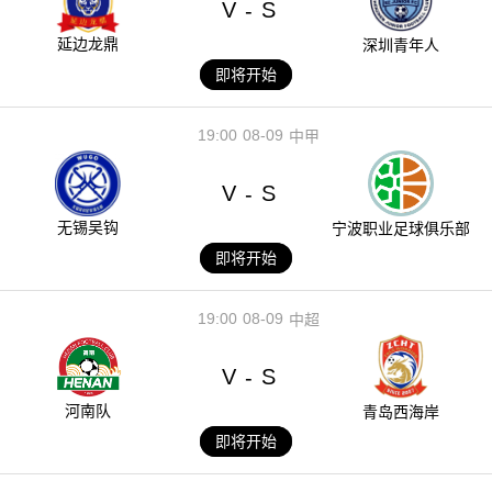
V
S
-
延边龙鼎
深圳青年人
即将开始
19:00
08-09
中甲
V
S
-
无锡吴钩
宁波职业足球俱乐部
即将开始
19:00
08-09
中超
V
S
-
河南队
青岛西海岸
即将开始