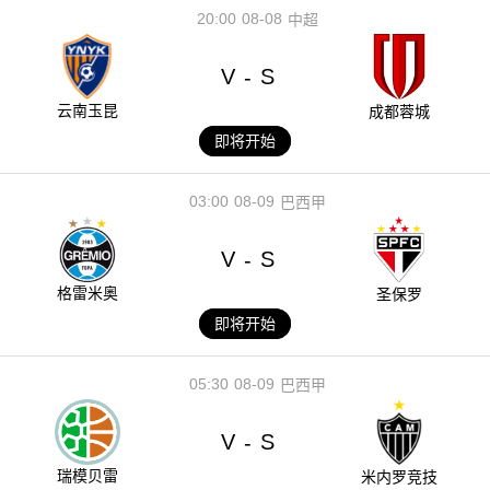
20:00
08-08
中超
V
S
-
云南玉昆
成都蓉城
即将开始
03:00
08-09
巴西甲
V
S
-
格雷米奥
圣保罗
即将开始
05:30
08-09
巴西甲
V
S
-
瑞模贝雷
米内罗竞技