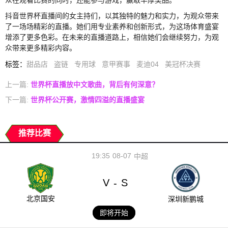
抖音世界杯直播间的女主持们，以其独特的魅力和实力，为观众带来
了一场场精彩的直播。她们用专业素养和创新形式，为这场体育盛宴
增添了更多色彩。在未来的直播道路上，相信她们会继续努力，为观
众带来更多精彩内容。
标签
：
甜品店
盗链
专用球
意甲赛事
麦迪04
美冠杯决赛
上一篇:
世界杯直播放中文歌曲，背后有何深意？
下一篇:
世界杯公开赛，激情四溢的直播盛宴
推荐比赛
19:35
08-07
中超
V
S
-
北京国安
深圳新鹏城
即将开始