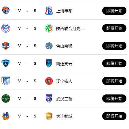
V
-
S
即将开始
上海申花
V
-
S
即将开始
陕西联合月亮泊
队
V
-
S
即将开始
佛山南狮
V
-
S
即将开始
南通支云
V
-
S
即将开始
辽宁铁人
V
-
S
即将开始
武汉三镇
V
-
S
即将开始
大连鲲城