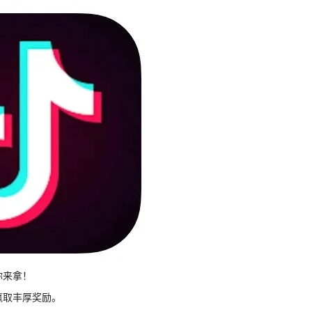
你来拿！
赢取丰厚奖励。