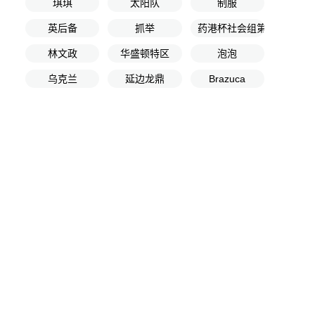
琪琪
太阳队
制服
英后备
抓举
药港杯社会组第1轮
林文政
华盛顿特区
泡泡
乌克兰
延边龙鼎
Brazuca