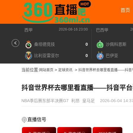
首页
2026-08-16 23:00
2
西甲
巴西甲
桑坦德竞技
0
沙佩科恩斯
比利亚雷亚尔
0
巴伊亚
当前位置:
>
>
网站首页
足球资讯
抖音世界杯去哪里看直播——抖音
抖音世界杯去哪里看直播——抖音平台
NBA季后赛东部半决赛G7
利昂
皇马足
2026-06-04 14:3
直播信号