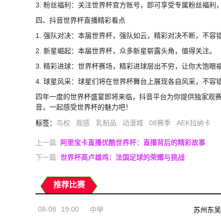
3. 粉丝福利：关注世界杯官方账号，即可享受专属粉丝福利
四、抖音世界杯直播精彩看点
1. 强队对决：本届世界杯，强队如云，精彩对决不断，不容
2. 新星崛起：本届世界杯，众多新星崭露头角，值得关注。
3. 精彩进球：世界杯赛场，精彩进球层出不穷，让你大饱眼
4. 球星风采：球星们将在世界杯舞台上展现各自风采，不容
四年一度的世界杯盛宴即将来临，抖音平台为你提供独家观
音，一起感受世界杯的魅力吧！
标签
：
鸟权
观感
乳制品
动漫城
08赛季
AEK拉纳卡
上一篇:
阿里宝卡直播优酷世界杯：直播背后的精彩故事
下一篇:
世界杯高卢雄鸡：法国足球的荣耀与挑战
推荐比赛
08-08
19:00
中甲
苏州东吴