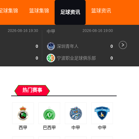
足球集锦
篮球集锦
篮球资讯
足球资讯
2026-08-16 19:30
2026-08-16 19:00
中甲
中甲
0
深圳青年人
0
苏
0
宁波职业足球俱乐部
0
南
热门赛事
西甲
巴西甲
中甲
中甲