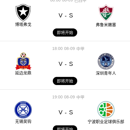
巴西甲
V
S
-
博塔弗戈
弗鲁米嫩塞
即将开始
18:00
08-09
中甲
V
S
-
延边龙鼎
深圳青年人
即将开始
19:00
08-09
中甲
V
S
-
无锡吴钩
宁波职业足球俱乐部
即将开始