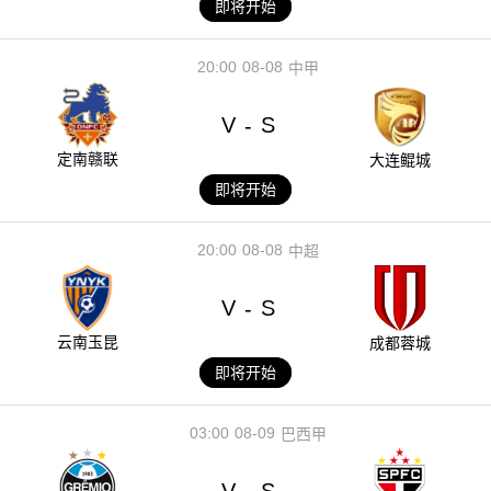
即将开始
20:00
08-08
中甲
V
S
-
定南赣联
大连鲲城
即将开始
20:00
08-08
中超
V
S
-
云南玉昆
成都蓉城
即将开始
03:00
08-09
巴西甲