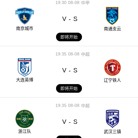
19:30
08-08
中甲
V
S
-
南京城市
南通支云
即将开始
19:35
08-08
中超
V
S
-
大连英博
辽宁铁人
即将开始
19:35
08-08
中超
V
S
-
浙江队
武汉三镇