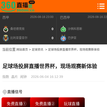
2026-08-16 23:00
2026-08-16 22
西甲
巴西甲
0
桑坦德竞技
沙佩科恩斯
0
比利亚雷亚尔
巴伊亚
当前位置:
>
>
网站首页
足球资讯
足球场投屏直播世界杯，现场观赛新体验
足球场投屏直播世界杯，现场观赛新体验
指数
晶片
闹钟
2026-06-04 16:12:39
直播信号
免费直播①
免费直播②
玩球直播