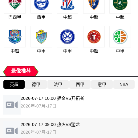
巴西甲
西甲
中超
中超
中超
中超
中甲
中甲
中超
中甲
录像推荐
英超
德甲
法甲
西甲
意甲
NBA
2026-07-17 10:00 掘金VS开拓者
2026年-07月-17日
2026-07-17 09:00 热火VS猛龙
2026年-07月-17日