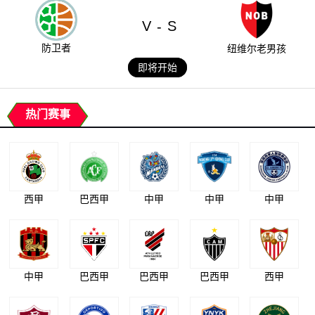
V
S
-
防卫者
纽维尔老男孩
即将开始
热门赛事
西甲
巴西甲
中甲
中甲
中甲
中甲
巴西甲
巴西甲
巴西甲
西甲