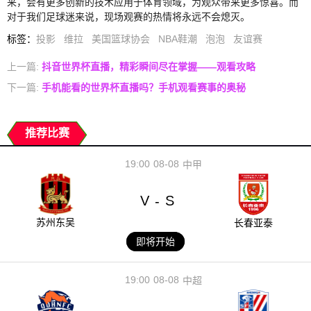
来，会有更多创新的技术应用于体育领域，为观众带来更多惊喜。而
对于我们足球迷来说，现场观赛的热情将永远不会熄灭。
标签
：
投影
维拉
美国篮球协会
NBA鞋潮
泡泡
友谊赛
上一篇:
抖音世界杯直播，精彩瞬间尽在掌握——观看攻略
下一篇:
手机能看的世界杯直播吗？手机观看赛事的奥秘
推荐比赛
19:00
08-08
中甲
V
S
-
苏州东吴
长春亚泰
即将开始
19:00
08-08
中超