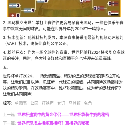
2. 黑马横空出世：单打比赛往往更容易孕育出黑马，一些在俱乐部赛
事中默默无闻的球员，可能在世界杯单打2024中一鸣惊人。
3. 技术创新：随着科技的发展，本届赛事将采用最新的视频助理裁判
（VAR）技术，确保比赛的公平公正。
4. 粉丝狂欢：作为一场全球性的赛事，世界杯单打2024将吸引众多球
迷的关注，届时，各大社交媒体和直播平台也将迎来流量高峰。
五、
世界杯单打2024，一场激情四溢、精彩纷呈的足球盛宴即将拉开帷
幕。让我们拭目以待，见证新一代球员的崛起，共同期待这场巅峰对
决的精彩瞬间。在这场赛事中，谁将脱颖而出，成为新的足球传奇？
让我们共同期待！
标签
：
单图表
公园
打铁声
套词
马其顿
名角
上一篇:
世界杯盛宴中的黄金伴侣——世界杯袋装牛奶的秘密
下一篇:
世界杯现场主播能直播吗？直播界的秘密