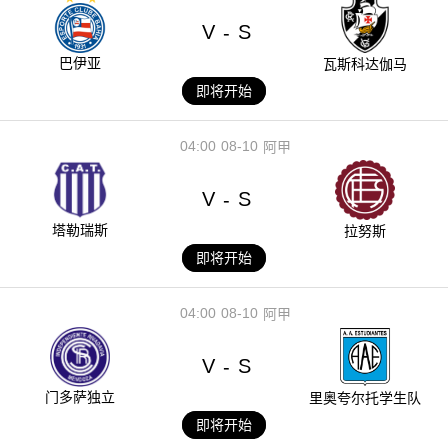
V
S
-
巴伊亚
瓦斯科达伽马
即将开始
04:00
08-10
阿甲
V
S
-
塔勒瑞斯
拉努斯
即将开始
04:00
08-10
阿甲
V
S
-
门多萨独立
里奥夸尔托学生队
即将开始