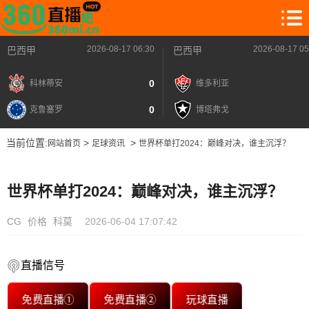
2026-08-17 06:30
2026-08-17 05
巴西甲
巴西甲
0
科林蒂安
维多利亚
0
克鲁塞罗
博塔弗戈
当前位置:
>
>
网站首页
足球资讯
世界杯单打2024：巅峰对决，谁主沉浮？
世界杯单打2024：巅峰对决，谁主沉浮？
CG
价格
科莫
2026-06-04 17:07:42
直播信号
免费直播①
免费直播②
玩球直播