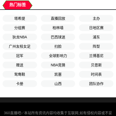
热门标签
塔希提
直播回放
主办
分组赛
柏林墙
日地区赛
狄龙NBA
巴西球迷
浦东
广州友枝女足
扫脸
阵型
冠军
全球影响力
兰博基尼
赠送
NBA竞猜
贝恩斯
鸳鸯鞋
凯塞
时间表
卡册
山西
团队协作
360直播吧✅本站所有资讯内容均收集于互联网,如有侵权内容或不妥