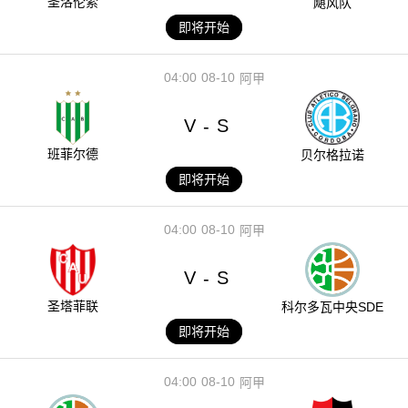
圣洛伦索
飓风队
即将开始
04:00
08-10
阿甲
V
S
-
班菲尔德
贝尔格拉诺
即将开始
04:00
08-10
阿甲
V
S
-
圣塔菲联
科尔多瓦中央SDE
即将开始
04:00
08-10
阿甲