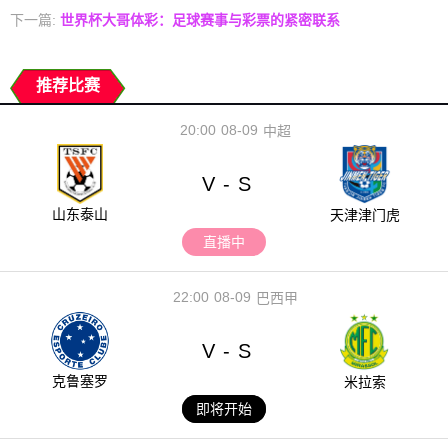
下一篇:
世界杯大哥体彩：足球赛事与彩票的紧密联系
推荐比赛
20:00
08-09
中超
V
S
-
山东泰山
天津津门虎
直播中
22:00
08-09
巴西甲
V
S
-
克鲁塞罗
米拉索
即将开始