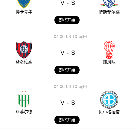
V
S
-
博卡青年
萨斯菲尔德
即将开始
04:00
08-10
阿甲
V
S
-
圣洛伦索
飓风队
即将开始
04:00
08-10
阿甲
V
S
-
班菲尔德
贝尔格拉诺
即将开始