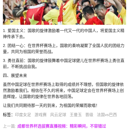
1. 爱国主义：国歌的旋律激励着一代又一代的中国人，将爱国主义精
神传承下去。
2. 团结一心：在世界杯赛场上，国歌的奏响凝聚了全国人民的团结力
量，共同为祖国的荣誉而战。
3. 勇往直前：国歌的旋律鼓舞着中国足球健儿在世界杯赛场上勇往直
前，不断挑战自我。
四、展望未来
虽然中国足球在世界杯赛场上取得的成绩并不理想，但国歌的旋律依
然激励着我们。相信在不久的将来，中国足球定会在世界杯赛场上创
造辉煌，让国歌的旋律在世界各地回荡。
让我们共同期待那一天的到来，为祖国的荣耀而歌唱！
标签
：
印度女足
游戏赛
风云足球
王曼玉
晋级
法国vs巴西
上一篇:
成都世界杯选拔赛直播视频：精彩瞬间，不容错过