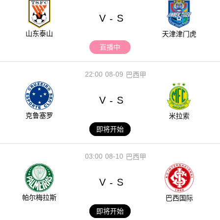
V
S
-
山东泰山
天津津门虎
直播中
22:00
08-09
巴西甲
V
S
-
克鲁塞罗
米拉索
即将开始
03:00
08-10
巴西甲
V
S
-
帕尔梅拉斯
巴西国际
即将开始