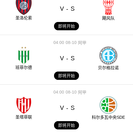
V
S
-
圣洛伦索
飓风队
即将开始
04:00
08-10
阿甲
V
S
-
班菲尔德
贝尔格拉诺
即将开始
04:00
08-10
阿甲
V
S
-
圣塔菲联
科尔多瓦中央SDE
即将开始