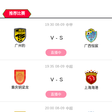
推荐比赛
19:30
08-09
中甲
V
S
-
广州豹
广西恒宸
直播中
19:35
08-09
中超
V
S
-
重庆铜梁龙
上海海港
直播中
20:00
08-09
中超