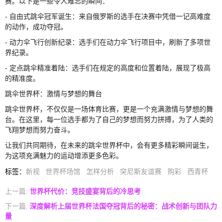
赛。以下是一些令人难忘的瞬间：
- 自由式跳伞冠军诞生：来自俄罗斯的选手在决赛中凭借一记高难度
的动作，成功夺冠。
- 动力伞飞行创新纪录：选手们在动力伞飞行项目中，刷新了多项世
界纪录。
- 定点跳伞精准着陆：选手们在规定的高度和位置着陆，展现了极高
的精准度。
跳伞世界杯：激情与梦想的舞台
跳伞世界杯，不仅仅是一场体育比赛，更是一个充满激情与梦想的舞
台。在这里，每一位选手都为了自己的梦想而努力拼搏，为了人类的
飞翔梦想而努力奋斗。
让我们共同期待，在未来的跳伞世界杯中，会有更多精彩瞬间诞生，
为这项充满魅力的运动增添更多色彩。
标签
：
新视
世界杯场馆
怎样分析
突尼斯友谊赛
购彩
西青杯
上一篇:
世界杯代价：竞技盛宴背后的冷思考
下一篇:
深度解析上届世界杯法国夺冠背后的秘密：战术创新与团队力
量