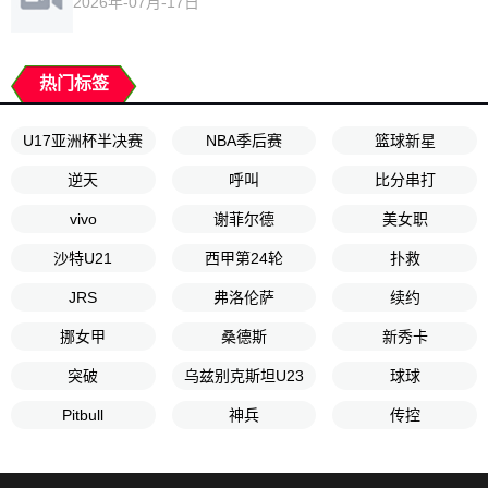
2026年-07月-17日
热门标签
U17亚洲杯半决赛
NBA季后赛
篮球新星
逆天
呼叫
比分串打
vivo
谢菲尔德
美女职
沙特U21
西甲第24轮
扑救
JRS
弗洛伦萨
续约
挪女甲
桑德斯
新秀卡
突破
乌兹别克斯坦U23
球球
Pitbull
神兵
传控