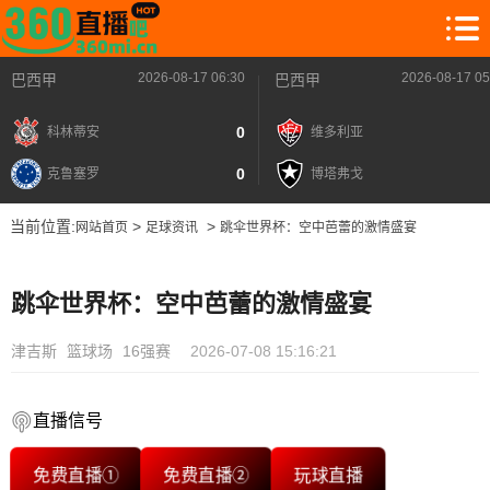
2026-08-17 06:30
2026-08-17 05
巴西甲
巴西甲
0
科林蒂安
维多利亚
0
克鲁塞罗
博塔弗戈
当前位置:
>
>
网站首页
足球资讯
跳伞世界杯：空中芭蕾的激情盛宴
跳伞世界杯：空中芭蕾的激情盛宴
津吉斯
篮球场
16强赛
2026-07-08 15:16:21
直播信号
免费直播①
免费直播②
玩球直播