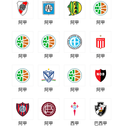
阿甲
阿甲
阿甲
阿甲
阿甲
阿甲
阿甲
阿甲
阿甲
阿甲
阿甲
阿甲
阿甲
阿甲
西甲
巴西甲