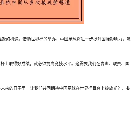
载难逢的机遇。借助世界杯的举办，中国足球将进一步提升国际影响力，吸
。
界杯上取得好成绩，就必须提高竞技水平。这需要我们在青训、联赛、国
想。在未来的日子里，让我们共同期待中国足球在世界杯舞台上绽放光芒，书