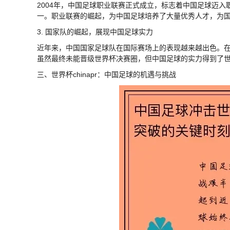
2004年，中国足球职业联赛正式成立，标志着中国足球迈
一。职业联赛的崛起，为中国足球培养了大量优秀人才，为
3. 国家队的崛起，展现中国足球实力
近年来，中国国家足球队在国际赛场上的表现越来越出色。在2
虽然最终未能晋级世界杯决赛圈，但中国足球的实力得到了
三、世界杯chinapr：中国足球的机遇与挑战