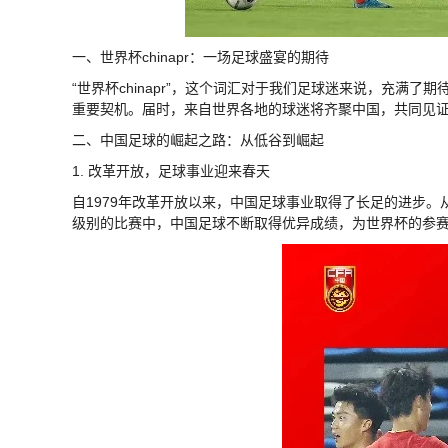
一、世界杯chinapr：一场足球盛宴的期待
“世界杯chinapr”，这个词汇对于我们足球迷来说，充满
重要契机。届时，来自世界各地的球迷将齐聚中国，共同见
二、中国足球的崛起之路：从低谷到崛起
1. 改革开放，足球事业迎来春天
自1979年改革开放以来，中国足球事业取得了长足的进步。
级别的比赛中，中国足球不断取得优异成绩，为世界杯的参