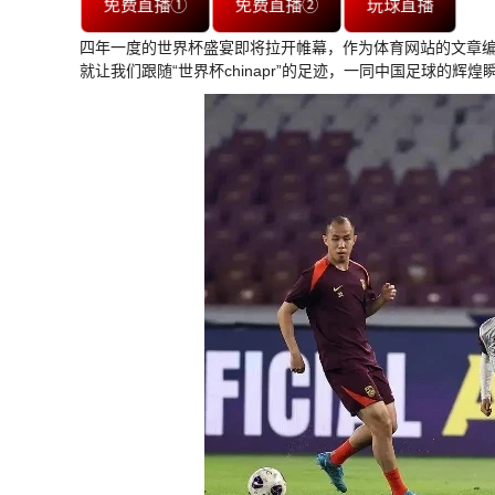
免费直播①
免费直播②
玩球直播
四年一度的世界杯盛宴即将拉开帷幕，作为体育网站的文章
就让我们跟随“世界杯chinapr”的足迹，一同中国足球的辉煌