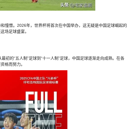
了期待和憧憬。2026年，世界杯将首次在中国举办，这无疑是中国足球崛起的
证这场足球盛宴。
从最初的“五人制”足球到“十一人制”足球，中国足球逐渐走向成熟。在各
赛资格而努力。