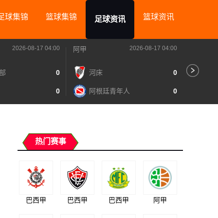
足球集锦
篮球集锦
篮球资讯
足球资讯
2026-08-17 04:00
2026-08-17 04:00
阿甲
阿甲
部
0
河床
0
里
0
阿根廷青年人
0
图
热门赛事
巴西甲
巴西甲
巴西甲
阿甲