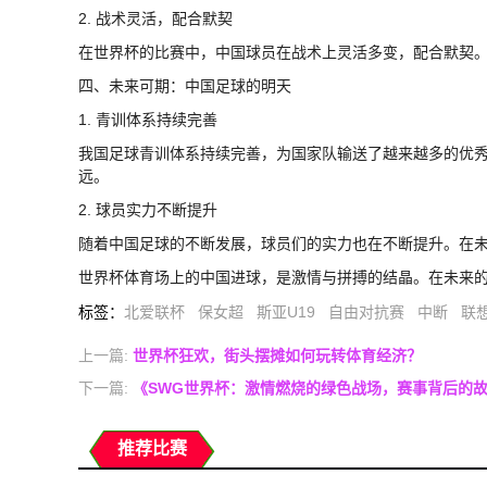
2. 战术灵活，配合默契
在世界杯的比赛中，中国球员在战术上灵活多变，配合默契
四、未来可期：中国足球的明天
1. 青训体系持续完善
我国足球青训体系持续完善，为国家队输送了越来越多的优
远。
2. 球员实力不断提升
随着中国足球的不断发展，球员们的实力也在不断提升。在
世界杯体育场上的中国进球，是激情与拼搏的结晶。在未来
标签
：
北爱联杯
保女超
斯亚U19
自由对抗赛
中断
联
上一篇:
世界杯狂欢，街头摆摊如何玩转体育经济？
下一篇:
《SWG世界杯：激情燃烧的绿色战场，赛事背后的
推荐比赛