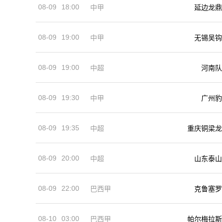
08-09
18:00
中甲
延边龙鼎
08-09
19:00
中甲
无锡吴钩
08-09
19:00
河南队
中超
08-09
19:30
中甲
广州豹
08-09
19:35
中超
重庆铜梁龙
08-09
20:00
中超
山东泰山
08-09
22:00
巴西甲
克鲁塞罗
08-10
03:00
巴西甲
帕尔梅拉斯