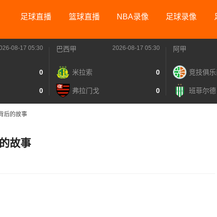
足球直播
篮球直播
NBA录像
足球录像
026-08-17 05:30
2026-08-17 05:30
巴西甲
阿甲
0
米拉索
0
竞技俱乐
0
弗拉门戈
0
班菲尔德
背后的故事
的故事