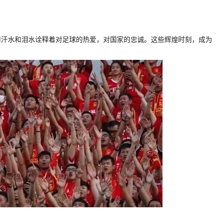
用汗水和泪水诠释着对足球的热爱，对国家的忠诚。这些辉煌时刻，成为