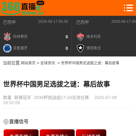
2026-08-17 06:30
2026-08-17 05
巴西甲
巴西甲
0
科林蒂安
维多利亚
0
克鲁塞罗
博塔弗戈
当前位置:
>
>
网站首页
足球资讯
世界杯中国男足选拔之谜：幕后故事
世界杯中国男足选拔之谜：幕后故事
数量
联赛冠军
2034杯挑战组17-24名排位赛
2026-07-08
18:02:09
直播信号