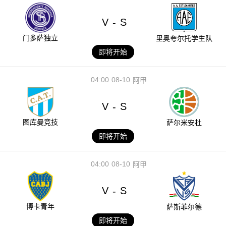
V
S
-
门多萨独立
里奥夸尔托学生队
即将开始
04:00
08-10
阿甲
V
S
-
图库曼竞技
萨尔米安杜
即将开始
04:00
08-10
阿甲
V
S
-
博卡青年
萨斯菲尔德
即将开始