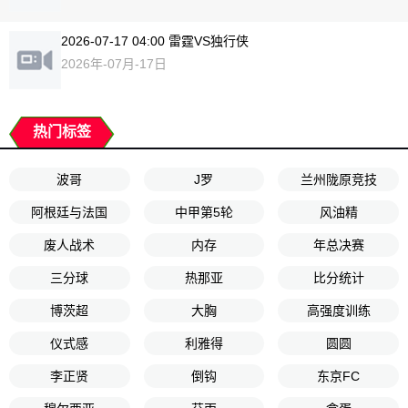
2026-07-17 04:00 雷霆VS独行侠
2026年-07月-17日
热门标签
波哥
J罗
兰州陇原竞技
阿根廷与法国
中甲第5轮
风油精
废人战术
内存
年总决赛
三分球
热那亚
比分统计
博茨超
大胸
高强度训练
仪式感
利雅得
圆圆
李正贤
倒钩
东京FC