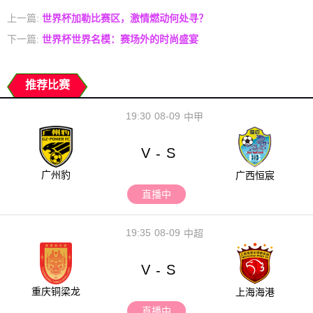
上一篇:
世界杯加勒比赛区，激情燃动何处寻？
下一篇:
世界杯世界名模：赛场外的时尚盛宴
推荐比赛
19:30
08-09
中甲
V
S
-
广州豹
广西恒宸
直播中
19:35
08-09
中超
V
S
-
重庆铜梁龙
上海海港
直播中