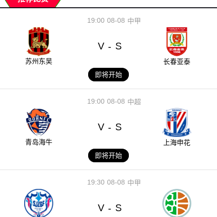
19:00
08-08
中甲
V
S
-
苏州东吴
长春亚泰
即将开始
19:00
08-08
中超
V
S
-
青岛海牛
上海申花
即将开始
19:30
08-08
中甲
V
S
-