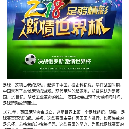
足球，这项古老的运动，起源于中国。据史料记载，早在战国时期，
中国就有了类似足球的游戏。现代足球的起源地，却普遍认为是英
国。19世纪，随着工业革命的推进，英国社会出现了大量闲暇时间，
足球运动应运而生。
1871年，英国足球协会成立，这是世界上第一个足球组织。随后，足
球赛事逐渐兴起。最初，这些赛事主要在英国国内进行，如英格兰的
足总杯、苏格兰的苏格兰杯等。这些赛事的举办，为现代足球赛事的