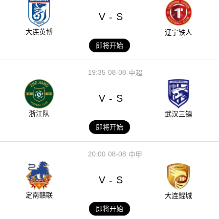
V
S
-
大连英博
辽宁铁人
即将开始
19:35
08-08
中超
V
S
-
浙江队
武汉三镇
即将开始
20:00
08-08
中甲
V
S
-
定南赣联
大连鲲城
即将开始