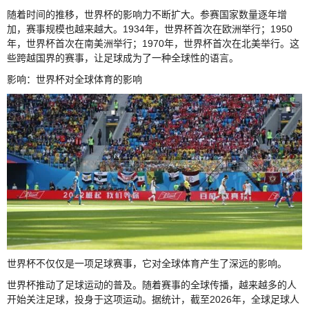
随着时间的推移，世界杯的影响力不断扩大。参赛国家数量逐年增
加，赛事规模也越来越大。1934年，世界杯首次在欧洲举行；1950
年，世界杯首次在南美洲举行；1970年，世界杯首次在北美举行。这
些跨越国界的赛事，让足球成为了一种全球性的语言。
影响：世界杯对全球体育的影响
世界杯不仅仅是一项足球赛事，它对全球体育产生了深远的影响。
世界杯推动了足球运动的普及。随着赛事的全球传播，越来越多的人
开始关注足球，投身于这项运动。据统计，截至2026年，全球足球人