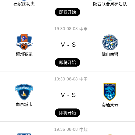
石家庄功夫
陕西联合月亮泊队
即将开始
19:30
08-08
中甲
V
S
-
梅州客家
佛山南狮
即将开始
19:30
08-08
中甲
V
S
-
南京城市
南通支云
即将开始
19:35
08-08
中超