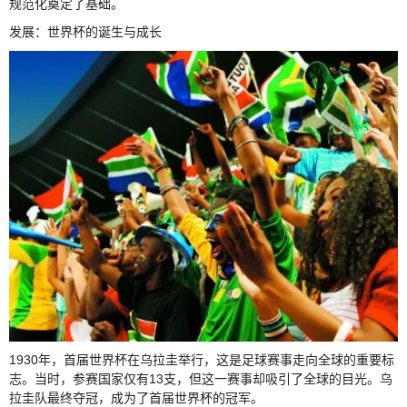
规范化奠定了基础。
发展：世界杯的诞生与成长
1930年，首届世界杯在乌拉圭举行，这是足球赛事走向全球的重要标
志。当时，参赛国家仅有13支，但这一赛事却吸引了全球的目光。乌
拉圭队最终夺冠，成为了首届世界杯的冠军。