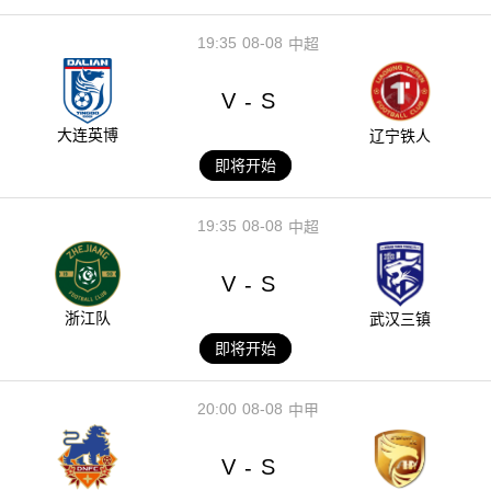
19:35
08-08
中超
V
S
-
大连英博
辽宁铁人
即将开始
19:35
08-08
中超
V
S
-
浙江队
武汉三镇
即将开始
20:00
08-08
中甲
V
S
-