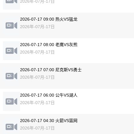
2026年-07月-17日
2026-07-17 09:00 热火VS猛龙
2026年-07月-17日
2026-07-17 08:00 老鹰VS灰熊
2026年-07月-17日
2026-07-17 07:00 尼克斯VS勇士
2026年-07月-17日
2026-07-17 06:00 公牛VS湖人
2026年-07月-17日
2026-07-17 04:30 火箭VS篮网
2026年-07月-17日