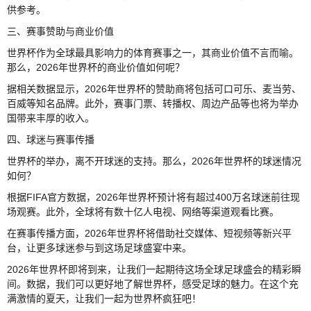
供参考。
三、赛事赞助与商业价值
世界杯作为全球最具影响力的体育赛事之一，其商业价值不言而喻。
那么，2026年世界杯的商业价值如何呢？
据相关数据显示，2026年世界杯的赞助商将包括可口可乐、麦当劳、
百威等知名品牌。此外，赛事门票、转播权、周边产品等也将为举办
国带来丰厚的收入。
四、球迷与赛事传播
世界杯的举办，离不开球迷的支持。那么，2026年世界杯的球迷情况
如何？
根据FIFA官方数据，2026年世界杯预计将有超过400万名球迷前往现
场观赛。此外，全球将有数十亿人电视、网络等渠道观看比赛。
在赛事传播方面，2026年世界杯将借助社交媒体、短视频等新兴平
台，让更多球迷参与到这场足球盛宴中来。
2026年世界杯即将到来，让我们一起期待这场全球足球盛会的精彩瞬
间。数据，我们可以更好地了解世界杯，感受足球的魅力。在这个充
满激情的夏天，让我们一起为世界杯疯狂吧！