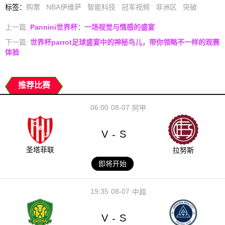
标签
：
购票
NBA伊维萨
智能科技
冠军视频
非洲区
突破
上一篇:
Pannini世界杯：一场视觉与情感的盛宴
下一篇:
世界杯parrot足球盛宴中的神秘鸟儿，带你领略不一样的观赛
体验
推荐比赛
06:00
08-07
阿甲
V
S
-
圣塔菲联
拉努斯
即将开始
19:35
08-07
中超
V
S
-