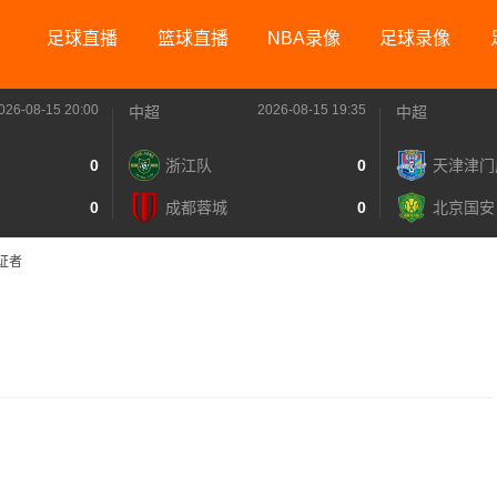
足球直播
篮球直播
NBA录像
足球录像
026-08-15 20:00
2026-08-15 19:35
中超
中超
0
浙江队
0
天津津门
0
成都蓉城
0
北京国安
证者