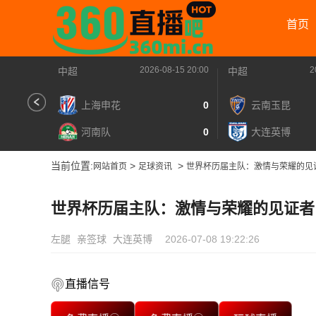
首页
2026-08-15 20:00
2
中超
中超
上海申花
0
云南玉昆
河南队
0
大连英博
当前位置:
>
>
网站首页
足球资讯
世界杯历届主队：激情与荣耀的见
世界杯历届主队：激情与荣耀的见证者
左腿
亲签球
大连英博
2026-07-08 19:22:26
直播信号