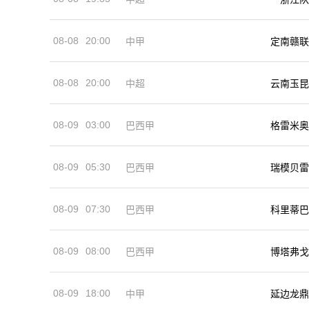
08-08
20:00
中甲
定南赣联
08-08
20:00
中超
云南玉昆
08-09
03:00
巴西甲
格雷米奥
08-09
05:30
巴西甲
瑞模贝雷
08-09
07:30
巴西甲
科里蒂巴
08-09
08:00
巴西甲
博塔弗戈
08-09
18:00
中甲
延边龙鼎