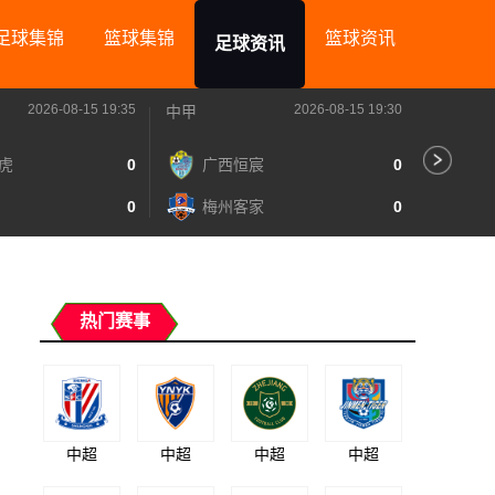
足球集锦
篮球集锦
篮球资讯
足球资讯
2026-08-15 19:35
2026-08-15 19:30
中甲
中甲
虎
0
广西恒宸
0
无
0
梅州客家
0
广
热门赛事
中超
中超
中超
中超