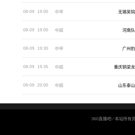
08-09
19:00
中甲
无锡吴钩
08-09
19:00
河南队
中超
08-09
19:30
中甲
广州豹
08-09
19:35
中超
重庆铜梁龙
08-09
20:00
中超
山东泰山
360直播吧✅本站所有