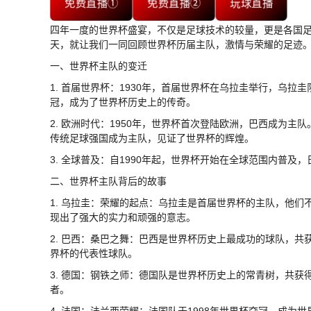
免费直播①
免费直播②
玩球直播
四年一度的世界杯盛宴，不仅是足球技术的较量，更是各国
天，就让我们一同回顾世界杯历届主队，激情与荣耀的足迹
一、世界杯主队的变迁
1. 首届世界杯：1930年，首届世界杯在乌拉圭举行，乌
冠，成为了世界杯历史上的传奇。
2. 欧洲时代：1950年，世界杯首次登陆欧洲，巴西成为
传统足球强国成为主队，见证了世界杯的辉煌。
3. 全球普及：自1990年起，世界杯开始在全球范围内普
二、世界杯主队背后的故事
1. 乌拉圭：荣耀的起点：乌拉圭是首届世界杯的主队，他
现出了强大的实力和顽强的意志。
2. 巴西：桑巴之舞：巴西是世界杯历史上最成功的球队，
界杯的代表性球队。
3. 德国：钢铁之师：德国队是世界杯历史上的常青树，共
者。
4. 法国：法兰西荣耀：法国队于1998年世界杯夺冠，成