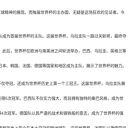
足球精神的展现。而每届世界杯的主办国，无疑是这场狂欢的见证者。今
。
拉圭队成为首届世界杯的主队。这届世界杯，乌拉圭队一路过关斩将，最终夺
主队。此后，世界杯在欧洲与南美洲之间轮流举办，巴西、乌拉圭、英格兰等
及，日本、韩国、法国、德国等国家和地区成为主队，展示了世界杯的魅力。
们不仅夺冠，还成为世界杯历史上第一个三冠王。这届世界杯，乌拉圭队展
共获得5次冠军。巴西队不仅实力强大，而且拥有独特的桑巴风格，成为世
获得4次冠军。德国队以其严谨的战术和钢铁般的意志，成为了世界杯的强
为世界杯历史上首个在本土夺冠的欧洲球队。这届世界杯，法国队以激情四溢