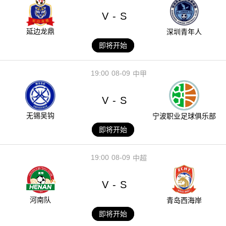
V
S
-
延边龙鼎
深圳青年人
即将开始
19:00
08-09
中甲
V
S
-
无锡吴钩
宁波职业足球俱乐部
即将开始
19:00
08-09
中超
V
S
-
河南队
青岛西海岸
即将开始