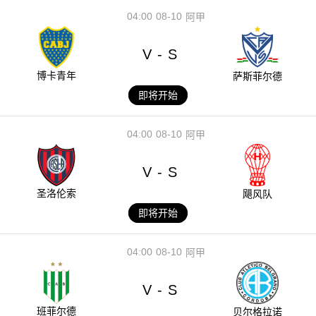
04:00
08-10
阿甲
V
S
-
博卡青年
萨斯菲尔德
即将开始
04:00
08-10
阿甲
V
S
-
圣洛伦索
飓风队
即将开始
04:00
08-10
阿甲
V
S
-
班菲尔德
贝尔格拉诺