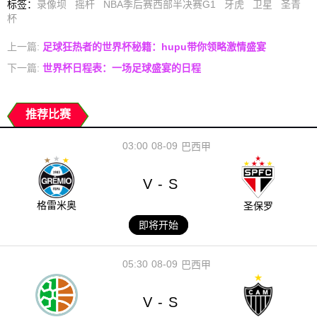
标签
：
录像坝
摇杆
NBA季后赛西部半决赛G1
牙虎
卫星
圣青
杯
上一篇:
足球狂热者的世界杯秘籍：hupu带你领略激情盛宴
下一篇:
世界杯日程表：一场足球盛宴的日程
推荐比赛
03:00
08-09
巴西甲
V
S
-
格雷米奥
圣保罗
即将开始
05:30
08-09
巴西甲
V
S
-