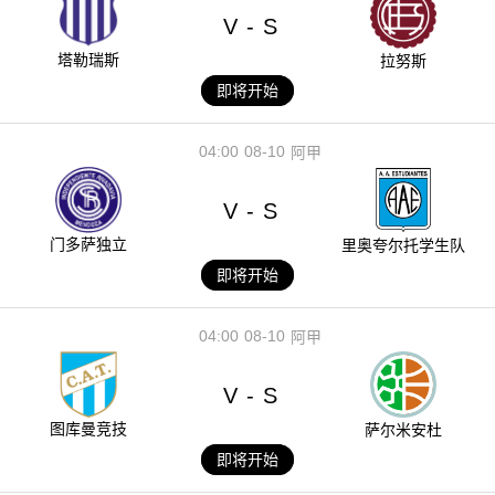
V
S
-
塔勒瑞斯
拉努斯
即将开始
04:00
08-10
阿甲
V
S
-
门多萨独立
里奥夸尔托学生队
即将开始
04:00
08-10
阿甲
V
S
-
图库曼竞技
萨尔米安杜
即将开始