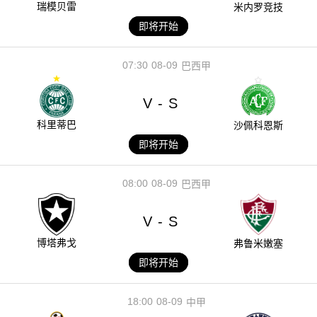
瑞模贝雷
米内罗竞技
即将开始
07:30
08-09
巴西甲
V
S
-
科里蒂巴
沙佩科恩斯
即将开始
08:00
08-09
巴西甲
V
S
-
博塔弗戈
弗鲁米嫩塞
即将开始
18:00
08-09
中甲