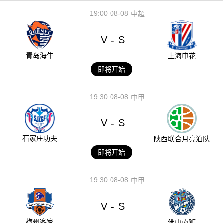
19:00
08-08
中超
V
S
-
青岛海牛
上海申花
即将开始
19:30
08-08
中甲
V
S
-
石家庄功夫
陕西联合月亮泊队
即将开始
19:30
08-08
中甲
V
S
-
梅州客家
佛山南狮