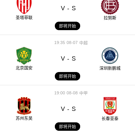
V
S
-
圣塔菲联
拉努斯
即将开始
19:35
08-07
中超
V
S
-
北京国安
深圳新鹏城
即将开始
19:00
08-08
中甲
V
S
-
苏州东吴
长春亚泰
即将开始