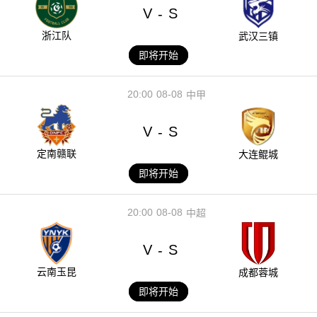
V
S
-
浙江队
武汉三镇
即将开始
20:00
08-08
中甲
V
S
-
定南赣联
大连鲲城
即将开始
20:00
08-08
中超
V
S
-
云南玉昆
成都蓉城
即将开始