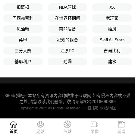
扣篮扣
NBA篮球
XX
巴西vs智利
在世界杯期间
老玩家
风油精
南非后备
抽风
英甲
犯规的组合
Siafl All Stars
三分大赛
江原FC
吉诺比利
基耶利尼
劲爆
建水
360直播吧✅本站所有资讯内容均收集于互联网,如有侵权内容或不妥
之处,请您联系我们删除。敬请谅解!QQ2016690669
网站地图
Copyright © 2025 All Rights Reserved 360直播吧
首页
足球
篮球
录像
新闻