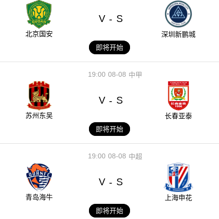
V
S
-
北京国安
深圳新鹏城
即将开始
19:00
08-08
中甲
V
S
-
苏州东吴
长春亚泰
即将开始
19:00
08-08
中超
V
S
-
青岛海牛
上海申花
即将开始