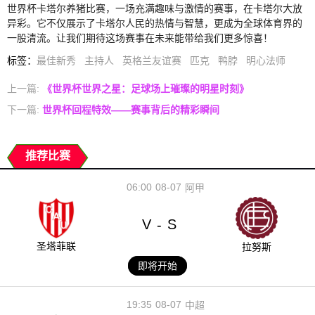
世界杯卡塔尔养猪比赛，一场充满趣味与激情的赛事，在卡塔尔大放
异彩。它不仅展示了卡塔尔人民的热情与智慧，更成为全球体育界的
一股清流。让我们期待这场赛事在未来能带给我们更多惊喜！
标签
：
最佳新秀
主持人
英格兰友谊赛
匹克
鸭脖
明心法师
上一篇:
《世界杯世界之星：足球场上璀璨的明星时刻》
下一篇:
世界杯回程特效——赛事背后的精彩瞬间
推荐比赛
06:00
08-07
阿甲
V
S
-
圣塔菲联
拉努斯
即将开始
19:35
08-07
中超