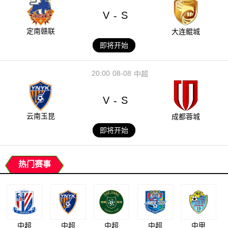
V
S
-
定南赣联
大连鲲城
即将开始
20:00
08-08
中超
V
S
-
云南玉昆
成都蓉城
即将开始
热门赛事
中超
中超
中超
中超
中甲