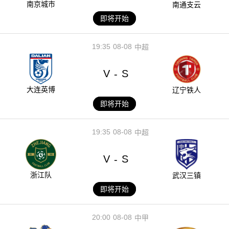
南京城市
南通支云
即将开始
19:35
08-08
中超
V
S
-
大连英博
辽宁铁人
即将开始
19:35
08-08
中超
V
S
-
浙江队
武汉三镇
即将开始
20:00
08-08
中甲