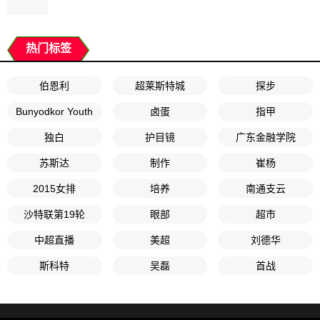
热门标签
伯恩利
超莱斯特城
探步
Bunyodkor Youth
卤蛋
指甲
独白
护目镜
广东金融学院
苏斯达
制作
崔杨
2015女排
培养
南通支云
沙特联第19轮
眼部
超市
中超直播
美超
刘德华
斯科特
吴磊
首战