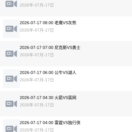
2026年-07月-17日
2026-07-17 08:00 老鹰VS灰熊
2026年-07月-17日
2026-07-17 07:00 尼克斯VS勇士
2026年-07月-17日
2026-07-17 06:00 公牛VS湖人
2026年-07月-17日
2026-07-17 04:30 火箭VS篮网
2026年-07月-17日
2026-07-17 04:00 雷霆VS独行侠
2026年-07月-17日