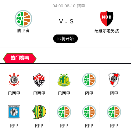
04:00
08-10
阿甲
V
S
-
防卫者
纽维尔老男孩
即将开始
热门赛事
巴西甲
巴西甲
巴西甲
阿甲
阿甲
阿甲
阿甲
阿甲
阿甲
阿甲