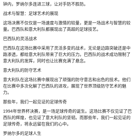
钟内，罗纳尔多连进三球，让对手防不胜防。
战术与智慧：足球艺术的展现
这场决赛不仅仅是一场速度与激情的较量，更是一场战术与智慧的较
量。巴西队和意大利队都展现出了高超的足球技艺。
巴西队的灵活战术
巴西队在这场比赛中采用了灵活多变的战术，无论是边路突破还是中
路渗透，都给意大利队带来了巨大的压力。巴西队的战术成功限制了
意大利队的发挥，同时也让比赛充满了悬念。
意大利队的防守艺术
意大利队在这场比赛中展现出了顽强的防守意志和出色的技术。他们
在比赛中多次化解了巴西队的进攻，展现了世界顶级防守艺术的魅
力。
那些年，我们一起见证的足球传奇
1994年世界杯决赛，是一场足球传奇的诞生。这场比赛不仅见证了巴
西队的辉煌，也见证了意大利队的坚韧。而那些年，我们一起见证的
足球传奇，将永远留在我们的心中。
罗纳尔多的足球人生