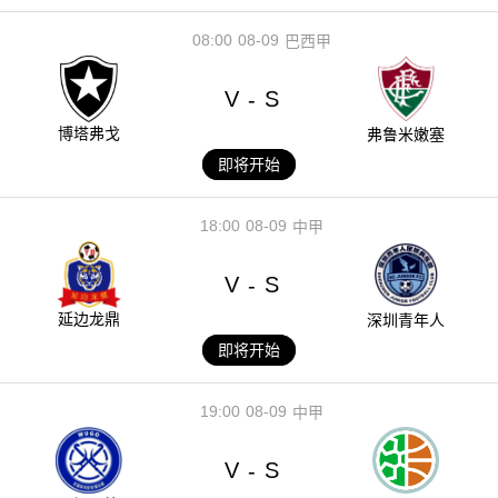
08:00
08-09
巴西甲
V
S
-
博塔弗戈
弗鲁米嫩塞
即将开始
18:00
08-09
中甲
V
S
-
延边龙鼎
深圳青年人
即将开始
19:00
08-09
中甲
V
S
-