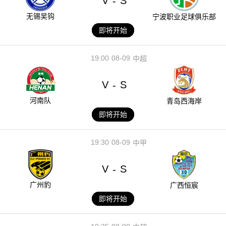
V
S
-
无锡吴钩
宁波职业足球俱乐部
即将开始
19:00
08-09
中超
V
S
-
河南队
青岛西海岸
即将开始
19:30
08-09
中甲
V
S
-
广州豹
广西恒宸
即将开始