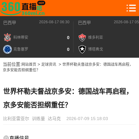
2026-08-17 06:30
2026-08-17 05
巴西甲
巴西甲
0
科林蒂安
维多利亚
0
克鲁塞罗
博塔弗戈
当前位置:
>
>
网站首页
足球资讯
世界杯勒夫督战京多安：德国战车再启程，
京多安能否担纲重任？
世界杯勒夫督战京多安：德国战车再启程，
京多安能否担纲重任？
比利亚雷亚尔
训练量
达马克
2026-07-09 15:18:03
直播信号