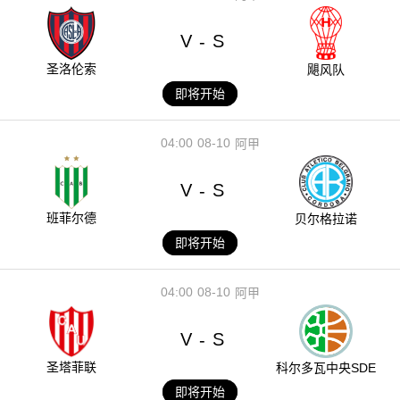
V
S
-
圣洛伦索
飓风队
即将开始
04:00
08-10
阿甲
V
S
-
班菲尔德
贝尔格拉诺
即将开始
04:00
08-10
阿甲
V
S
-
圣塔菲联
科尔多瓦中央SDE
即将开始