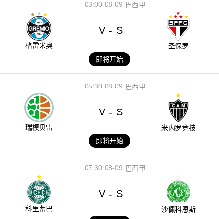
03:00
08-09
巴西甲
V
S
-
格雷米奥
圣保罗
即将开始
05:30
08-09
巴西甲
V
S
-
瑞模贝雷
米内罗竞技
即将开始
07:30
08-09
巴西甲
V
S
-
科里蒂巴
沙佩科恩斯