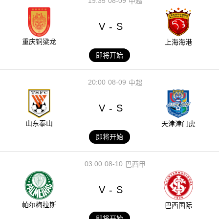
19:35
08-09
中超
V
S
-
重庆铜梁龙
上海海港
即将开始
20:00
08-09
中超
V
S
-
山东泰山
天津津门虎
即将开始
03:00
08-10
巴西甲
V
S
-
帕尔梅拉斯
巴西国际
即将开始