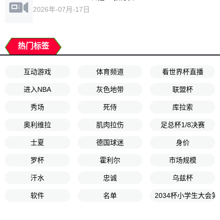
2026年-07月-17日
热门标签
互动游戏
体育频道
看世界杯直播
进入NBA
灰色地带
联盟杯
秀场
死侍
库拉索
奥利维拉
肌肉拉伤
足总杯1/8决赛
士夏
德国球迷
身价
罗杯
霍利尔
市场规模
汗水
忠诚
乌兹杯
软件
名单
2034杯小学生大会第