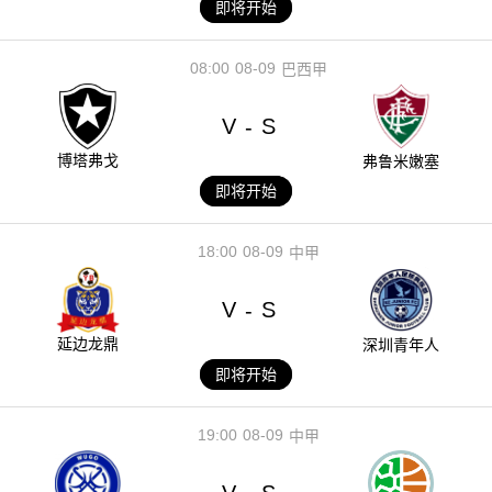
即将开始
08:00
08-09
巴西甲
V
S
-
博塔弗戈
弗鲁米嫩塞
即将开始
18:00
08-09
中甲
V
S
-
延边龙鼎
深圳青年人
即将开始
19:00
08-09
中甲