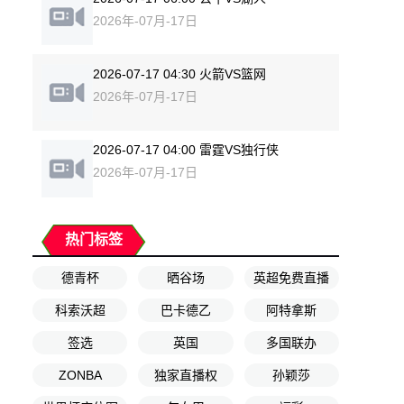
2026年-07月-17日
2026-07-17 04:30 火箭VS篮网
2026年-07月-17日
2026-07-17 04:00 雷霆VS独行侠
2026年-07月-17日
热门标签
德青杯
晒谷场
英超免费直播
科索沃超
巴卡德乙
阿特拿斯
签选
英国
多国联办
ZONBA
独家直播权
孙颖莎