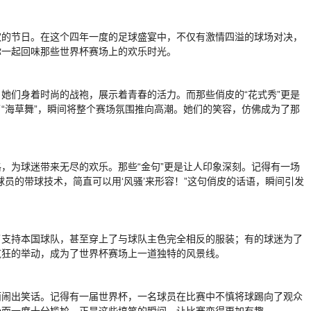
欢的节日。在这个四年一度的足球盛宴中，不仅有激情四溢的球场对决，
你一起回味那些世界杯赛场上的欢乐时光。
她们身着时尚的战袍，展示着青春的活力。而那些俏皮的“花式秀”更是
“海草舞”，瞬间将整个赛场氛围推向高潮。她们的笑容，仿佛成为了那
，为球迷带来无尽的欢乐。那些“金句”更是让人印象深刻。记得有一场
员的带球技术，简直可以用‘风骚’来形容！”这句俏皮的话语，瞬间引发
了支持本国球队，甚至穿上了与球队主色完全相反的服装；有的球迷为了
疯狂的举动，成为了世界杯赛场上一道独特的风景线。
而闹出笑话。记得有一届世界杯，一名球员在比赛中不慎将球踢向了观众
场面一度十分尴尬。正是这些搞笑的瞬间，让比赛变得更加有趣。