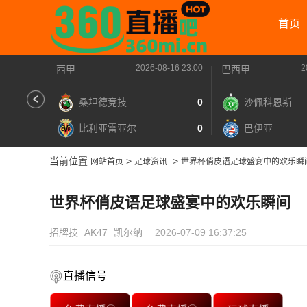
首页
2026-08-16 23:00
2
西甲
巴西甲
桑坦德竞技
0
沙佩科恩斯
比利亚雷亚尔
0
巴伊亚
当前位置:
>
>
网站首页
足球资讯
世界杯俏皮语足球盛宴中的欢乐瞬
世界杯俏皮语足球盛宴中的欢乐瞬间
招牌技
AK47
凯尔纳
2026-07-09 16:37:25
直播信号