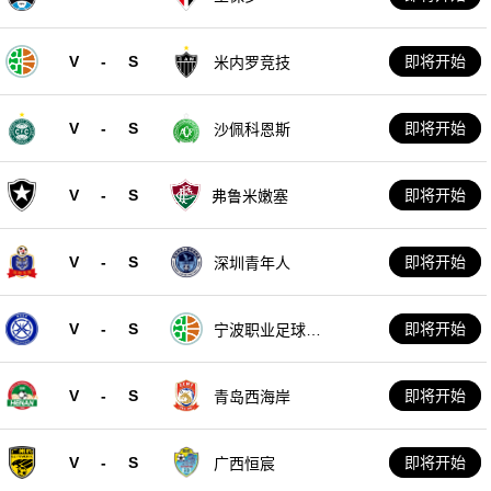
V
-
S
即将开始
米内罗竞技
V
-
S
即将开始
沙佩科恩斯
V
-
S
即将开始
弗鲁米嫩塞
V
-
S
即将开始
深圳青年人
V
-
S
即将开始
宁波职业足球俱
乐部
V
-
S
即将开始
青岛西海岸
V
-
S
即将开始
广西恒宸