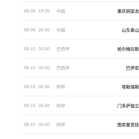
08-09
19:35
中超
重庆铜梁龙
08-09
20:00
中超
山东泰山
08-10
03:00
巴西甲
帕尔梅拉斯
08-10
03:00
巴西甲
巴伊亚
08-10
04:00
阿甲
塔勒瑞斯
08-10
04:00
阿甲
门多萨独立
08-10
04:00
阿甲
图库曼竞技