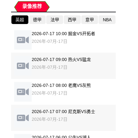
录像推荐
英超
德甲
法甲
西甲
意甲
NBA
2026-07-17 10:00 掘金VS开拓者
2026年-07月-17日
2026-07-17 09:00 热火VS猛龙
2026年-07月-17日
2026-07-17 08:00 老鹰VS灰熊
2026年-07月-17日
2026-07-17 07:00 尼克斯VS勇士
2026年-07月-17日
2026-07-17 06:00 公牛VS湖人