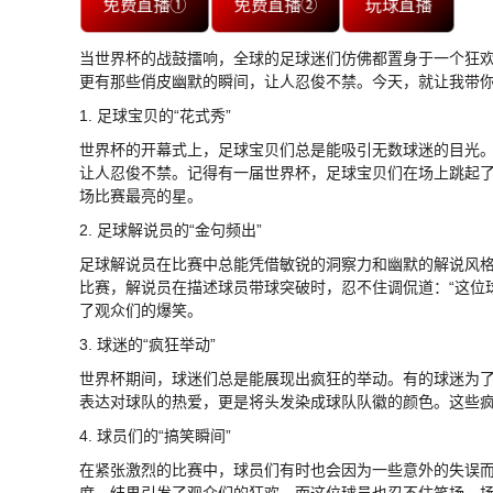
免费直播①
免费直播②
玩球直播
当世界杯的战鼓擂响，全球的足球迷们仿佛都置身于一个狂
更有那些俏皮幽默的瞬间，让人忍俊不禁。今天，就让我带
1. 足球宝贝的“花式秀”
世界杯的开幕式上，足球宝贝们总是能吸引无数球迷的目光。
让人忍俊不禁。记得有一届世界杯，足球宝贝们在场上跳起了
场比赛最亮的星。
2. 足球解说员的“金句频出”
足球解说员在比赛中总能凭借敏锐的洞察力和幽默的解说风格
比赛，解说员在描述球员带球突破时，忍不住调侃道：“这位球
了观众们的爆笑。
3. 球迷的“疯狂举动”
世界杯期间，球迷们总是能展现出疯狂的举动。有的球迷为
表达对球队的热爱，更是将头发染成球队队徽的颜色。这些
4. 球员们的“搞笑瞬间”
在紧张激烈的比赛中，球员们有时也会因为一些意外的失误
席，结果引发了观众们的狂欢。而这位球员也忍不住笑场，