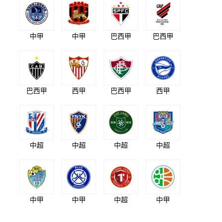
中甲
中甲
巴西甲
巴西甲
巴西甲
西甲
巴西甲
西甲
中超
中超
中超
中超
中甲
中甲
中超
中甲