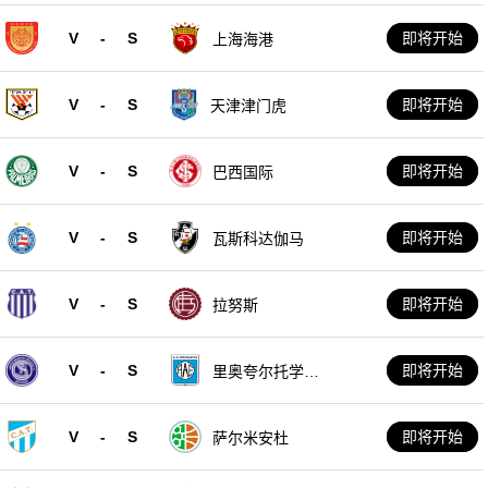
V
-
S
即将开始
上海海港
V
-
S
即将开始
天津津门虎
V
-
S
即将开始
巴西国际
V
-
S
即将开始
瓦斯科达伽马
V
-
S
即将开始
拉努斯
V
-
S
即将开始
里奥夸尔托学生
队
V
-
S
即将开始
萨尔米安杜