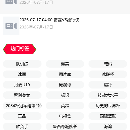
2026年-07月-17日
2026-07-17 04:00 雷霆VS独行侠
2026年-07月-17日
热门标签
队训练
健美
鞋码
冰面
图片库
冰联杯
丹麦U19
橄榄球
爆冷
智利美女
标识
技战术水平
2034杯冠军组第2轮
英超
历史的世界杯
正品
电视盒
国际篮联
胜负手
墨西哥城队长
海湾