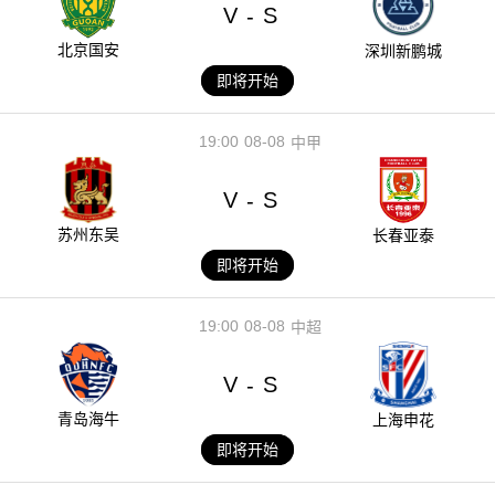
V
S
-
北京国安
深圳新鹏城
即将开始
19:00
08-08
中甲
V
S
-
苏州东吴
长春亚泰
即将开始
19:00
08-08
中超
V
S
-
青岛海牛
上海申花
即将开始