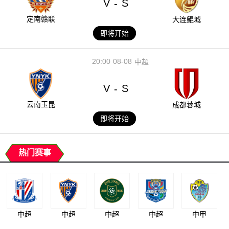
V
S
-
定南赣联
大连鲲城
即将开始
20:00
08-08
中超
V
S
-
云南玉昆
成都蓉城
即将开始
热门赛事
中超
中超
中超
中超
中甲