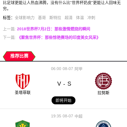
比足球更能让人热血沸腾，没有什么比“世界杯奶皮”更能让人回味无
穷。
标签
：
全球影响力
基哥
斯特拉
超清
体温
冲刺
上一篇:
2018世界杯7月2日：那些激情燃烧的瞬间
下一篇:
《聚焦世界杯：那些惊艳赛场的印度美女风采》
推荐比赛
06:00
08-07
阿甲
V
S
-
圣塔菲联
拉努斯
即将开始
19:35
08-07
中超