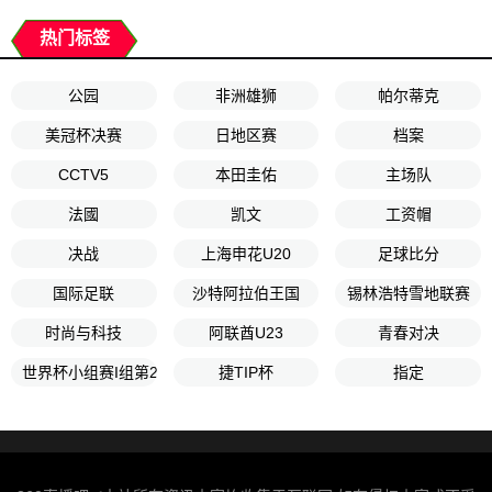
热门标签
公园
非洲雄狮
帕尔蒂克
美冠杯决赛
日地区赛
档案
CCTV5
本田圭佑
主场队
法國
凯文
工资帽
决战
上海申花U20
足球比分
国际足联
沙特阿拉伯王国
锡林浩特雪地联赛
时尚与科技
阿联酋U23
青春对决
世界杯小组赛I组第2轮
捷TIP杯
指定