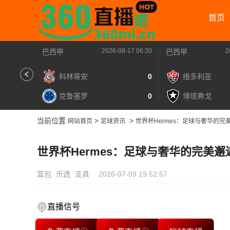
首页
2026-08-17 06:30
2
巴西甲
巴西甲
科林蒂安
0
维多利亚
克鲁塞罗
0
博塔弗戈
当前位置:
>
>
网站首页
足球资讯
世界杯Hermes：足球与奢华的完
世界杯Hermes：足球与奢华的完美邂
篮包
乐透
支具
2026-07-09 19:52:57
直播信号