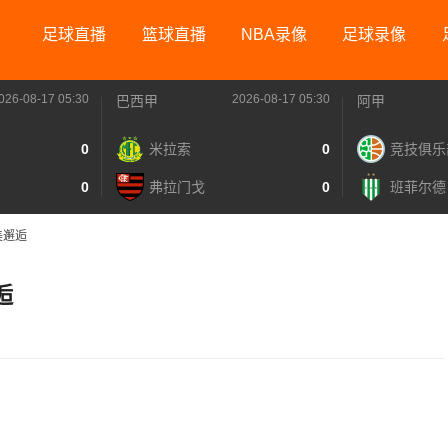
足球直播
篮球直播
NBA录像
足球录像
026-08-17 05:30
2026-08-17 05:30
巴西甲
阿甲
0
米拉索
0
竞技俱乐
0
弗拉门戈
0
班菲尔德
美邂逅
逅