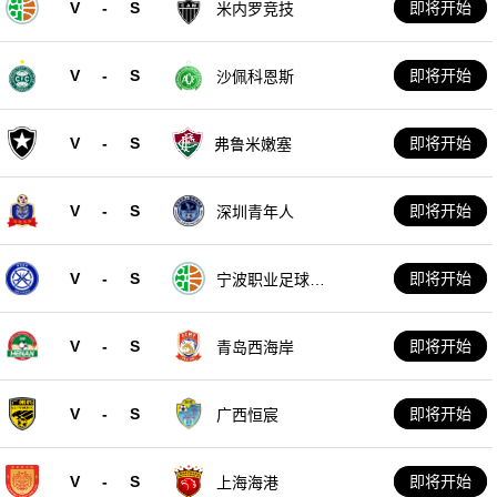
V
-
S
即将开始
米内罗竞技
V
-
S
即将开始
沙佩科恩斯
V
-
S
即将开始
弗鲁米嫩塞
V
-
S
即将开始
深圳青年人
V
-
S
即将开始
宁波职业足球俱
乐部
V
-
S
即将开始
青岛西海岸
V
-
S
即将开始
广西恒宸
V
-
S
即将开始
上海海港