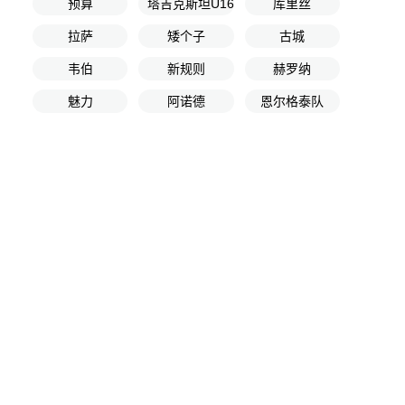
预算
塔吉克斯坦U16
库里丝
拉萨
矮个子
古城
韦伯
新规则
赫罗纳
魅力
阿诺德
恩尔格泰队