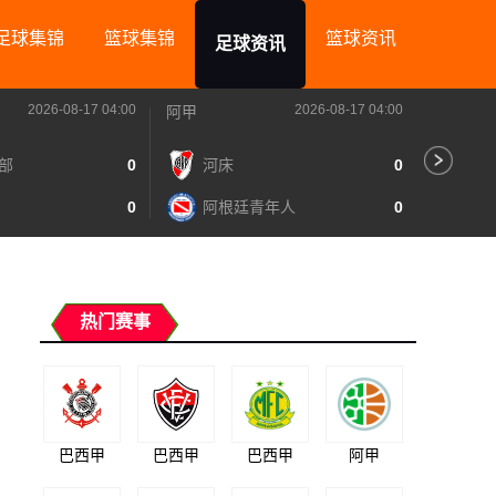
足球集锦
篮球集锦
篮球资讯
足球资讯
2026-08-17 04:00
2026-08-17 04:00
阿甲
阿甲
部
0
河床
0
里
0
阿根廷青年人
0
图
热门赛事
巴西甲
巴西甲
巴西甲
阿甲