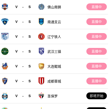
V
-
S
直播中
佛山南狮
V
-
S
直播中
南通支云
V
-
S
直播中
辽宁铁人
V
-
S
直播中
武汉三镇
V
-
S
直播中
大连鲲城
V
-
S
直播中
成都蓉城
V
-
S
即将开始
圣保罗